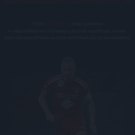
BELSŐ VISSZAÉLÉS-BEJELENTÉSI TÁJÉKOZTATÓ DVSC FUTBALL ZRT.
© 2026
DVSC Futball Zrt.
Minden jog fenntartva.
Az oldalon található írott és képi anyagok csak a forrás megjelölésével, internetes
felhasználás esetén élő hivatkozás elhelyezésével (forrás: dvsc.hu) használhatóak fel.