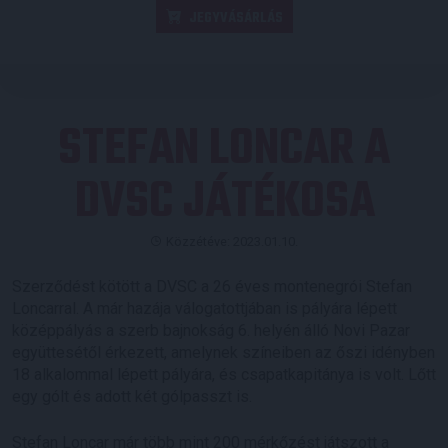
JEGYVÁSÁRLÁS
STEFAN LONCAR A
DVSC JÁTÉKOSA
Közzétéve: 2023.01.10.
Szerződést kötött a DVSC a 26 éves montenegrói Stefan
Loncarral. A már hazája válogatottjában is pályára lépett
középpályás a szerb bajnokság 6. helyén álló Novi Pazar
együttesétől érkezett, amelynek színeiben az őszi idényben
18 alkalommal lépett pályára, és csapatkapitánya is volt. Lőtt
egy gólt és adott két gólpasszt is.
Stefan Loncar már több mint 200 mérkőzést játszott a