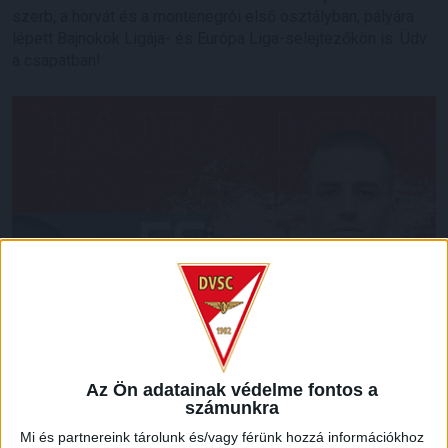
szerb, a horvát és a montenegrói első osztályban, pályára
lépett Bajnokok Ligája- és Európa Liga-selejtezőkön is. Üdv
a csapatban!
Az Ön adatainak védelme fontos a
számunkra
Mi és partnereink tárolunk és/vagy férünk hozzá információkhoz