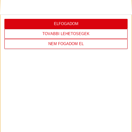
Bővebben →
ELFOGADOM
TOVÁBBI LEHETŐSÉGEK
LEGUTÓBBI EREDMÉNY
NEM FOGADOM EL
DVSC
FC
COPENHAGEN
0
-
3