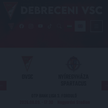
DVSC
NYÍREGYHÁZA
SPARTACUS
OTP BANK LIGA 3. FORDULÓ
2026.08.09. - 17
30
Nagyerdei Stadion
: