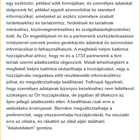
egy eszközön, például sütik formájában, és személyes adatokat
dolgozunk fel, például egyedi azonosítókat és standard
információkat, amelyeket az eszköz személyre szabott
hirdetésekhez és tartalomhoz, hirdetések és tartalmak
méréséhez, közönségmérésekhez és szolgáltatásfejlesztéshez
DVSC signed 26-year-old midfielder Stefan Loncar from
küld.
Az Ön engedélyével mi és a partnereink eszközleolvasásos
Montenegro.Loncar made appearances for his country’s
módszerrel szerzett pontos geolokációs adatokat és azonosítási
national team in friendly matches but hasn’t celebrated his
információkat is felhasználhatunk. A megfelelő helyre kattintva
official debut yet.He previously played for Serbian Novi
hozzájárulhat ahhoz, hogy mi és a 1733 partnereink a fent
Pazar, which is currently in 6th place. He played 18 matches
leírtak szerint adatkezelést végezzünk. Másik lehetőségként a
megfelelő helyre kattintva elutasíthatja a hozzájárulást, vagy a
in the autumn season as a captain, becoming author of a goal
hozzájárulás megadása előtt részletesebb információkhoz
and two assists.
juthat, és megváltoztathatja beállításait.
Felhívjuk figyelmét,
hogy személyes adatainak bizonyos kezeléséhez nem feltétlenül
Loncar has already played more than 200 matches in the
szükséges az Ön hozzájárulása, de jogában áll tiltakozni az
Serbian, Croatian and Montenegrin first divisions, he also
ilyen jellegű adatkezelés ellen. A beállításai csak erre a
played in the Champions League and Europa League
weboldalra érvényesek. Bármikor megváltoztathatja a
qualifiers. Welcome to DVSC!
preferenciáit, vagy visszavonhatja hozzájárulását, ha visszatér
erre az oldalra, és rákattint az oldal alján található
LEGUTÓBBI HÍREK
"Adatvédelem" gombra.