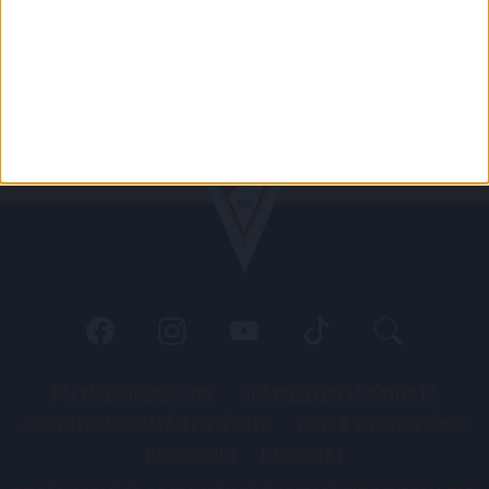
PÁLYARENDSZABÁLYOK
ADATKEZELÉSI TÁJÉKOZATÓ
JOGI ÉS FELHASZNÁLÁSI FELTÉTELEK
LEVÉL A SZERKESZTŐNEK
IMPRESSZUM
KAPCSOLAT