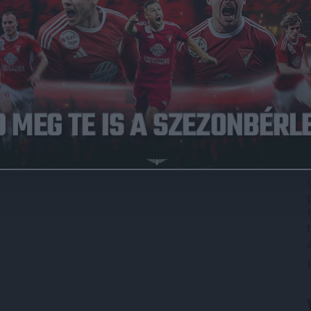
ni, idegenbeli mérkőzésre a Loki-szurkolók a helyszínen
 éven aluli gyerekeknek ingyenes a belépés.
akor nyitnak.
 parkolójában tudnak megállni gépjárműveikkel.
zdítják a Lokit,
élő streames közvetítésen
keresztül