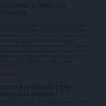
SZÁZALÉKNÁL IS TÖBBET KELL
BELEADNUNK
2026.08.07.
A DVSC-FC Copenhagen Konferencia Liga mérkőzés
örömteli eseménye volt, hogy sérüléséből felépülve
visszatért a pályára 22 éves szélsőnk, Vajda Botond.
Játékosunkat a visszatérésről és a vasárnapi,
Nyíregyháza elleni rangadóról is kérdeztük. – Nagyon
örülök, hogy újra pályára léphettem tétmeccsen, hiszen
majdnem négy hónapot kellett kihagynom. Az is
pozitívum, hogy egy ilyen erős ellenfél ellen
játszhattam […]
Bővebben →
SZURKOLÓI INFORMÁCIÓK A DVSC-
NYÍREGYHÁZA RANGADÓRA
A DVSC az OTP Bank Liga 3. fordulójában az ősi rivális