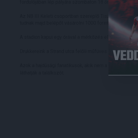
fordulójában lép pályára szombaton 18 órától.
Az NB III Keleti csoportban szereplő Tiszakécske elle
tudnak majd belépőt vásárolni 1000 forintért, míg a 14
A stadion kapui egy órával a mérkőzés előtt, azaz 17 ór
Drukkereink a Strand utca felőli műfüves sportcsarnok
Azok a hajdúsági fanatikusok, akik nem a helyszínen bu
láthatják a találkozót.