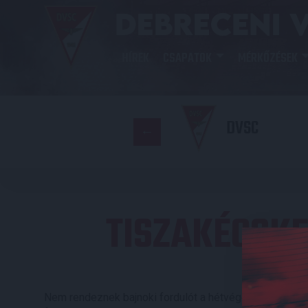
HÍREK
CSAPATOK
MÉRKŐZÉSEK
DVSC
TISZAKÉCSK
Nem rendeznek bajnoki fordulót a hétvégén, ugyanakko