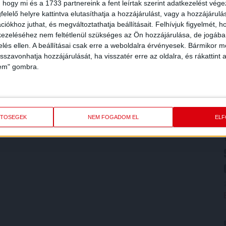
 hogy mi és a 1733 partnereink a fent leírtak szerint adatkezelést vég
elelő helyre kattintva elutasíthatja a hozzájárulást, vagy a hozzájárul
iókhoz juthat, és megváltoztathatja beállításait.
Felhívjuk figyelmét, 
ezeléséhez nem feltétlenül szükséges az Ön hozzájárulása, de jogában 
zelés ellen. A beállításai csak erre a weboldalra érvényesek. Bármikor m
isszavonhatja hozzájárulását, ha visszatér erre az oldalra, és rákattint a
lem" gombra.
ETŐSÉGEK
NEM FOGADOM EL
EL