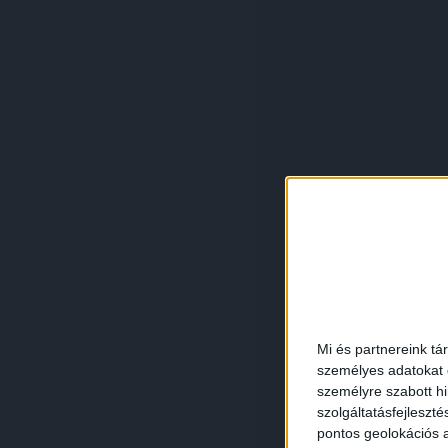
Mi és partnereink tá
személyes adatokat d
személyre szabott h
szolgáltatásfejleszté
pontos geolokációs a