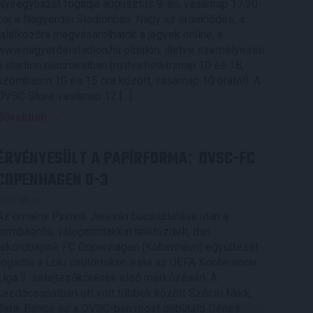
Nyíregyházát fogadja augusztus 9-én, vasárnap 17.30-
kor a Nagyerdei Stadionban. Nagy az érdeklődés, a
találkozóra megvásárolhatók a jegyek online, a
www.nagyerdeistadion.hu oldalon, illetve személyesen
a stadion pénztáraiban (nyitva hétköznap 10 és 18,
szombaton 10 és 15 óra között, vasárnap 10 órától). A
DVSC Store vasárnap 12 […]
Bővebben →
ÉRVÉNYESÜLT A PAPÍRFORMA
DVSC-FC
:
COPENHAGEN 0-3
2026.08.06.
Az örmény Pjunyik Jereván búcsúztatása után a
bombaerős, válogatottakkal teletűzdelt, dán
rekordbajnok FC Copenhagen (Köbenhavn) együttesét
fogadta a Loki csütörtökön este az UEFA Konferencia
Liga 3. selejtezőkörének első mérkőzésén. A
kezdőcsapatban ott volt többek között Szécsi Márk,
Batik Bence és a DVSC-ben most debütáló Dénes