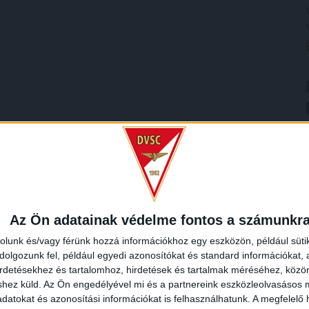
Az Ön adatainak védelme fontos a számunkr
rolunk és/vagy férünk hozzá információkhoz egy eszközön, például süti
olgozunk fel, például egyedi azonosítókat és standard információkat,
irdetésekhez és tartalomhoz, hirdetések és tartalmak méréséhez, kö
shez küld.
Az Ön engedélyével mi és a partnereink eszközleolvasásos m
datokat és azonosítási információkat is felhasználhatunk. A megfelelő h