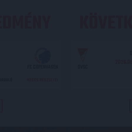
REDMÉNY
KÖVETK
O
2026.08
FC COPENHAGEN
DVSC
DORDULÓ
MECCS RÉSZLETEI