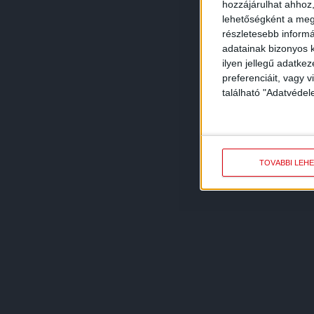
hozzájárulhat ahhoz,
lehetőségként a megf
részletesebb informác
adatainak bizonyos k
ilyen jellegű adatke
preferenciáit, vagy v
található "Adatvéde
TOVÁBBI LEH