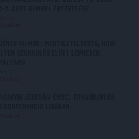
4-2, GERT REMMEL ÉRTÉKELÉSE
2026.08.03.
Bővebben →
DÉNES VILMOS
MEGTISZTELTETÉS, HOGY
:
ILYEN SZURKOLÓK ELŐTT LÉPHETEK
PÁLYÁRA
2026.07.31.
Bővebben →
PJUNYIK JEREVÁN-DVSC
TOVÁBBJUTÁS
:
A KONFERENCIA LIGÁBAN
Bővebben →