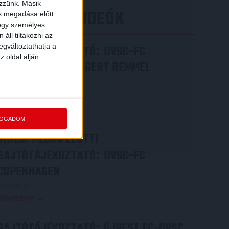
ezzünk. Másik
LEGÚJABB VIDEÓK
ás megadása előtt
hogy személyes
áll tiltakozni az
egváltoztathatja a
SAJTÓTÁJÉKOZTATÓ
DVSC-FC
:
z oldal alján
COPENHAGEN 0-3, GERT REMMEL
ÉRTÉKELÉSE
2026.08.07.
Bővebben →
FOGADOM
VIDEÓ! MECCS ELŐTTI
SAJTÓTÁJÉKOZTATÓ
DVSC-FC
:
COPENHAGEN
2026.08.05.
Bővebben →
SAJTÓTÁJÉKOZTATÓ
ÚJPEST FC-DVSC
: