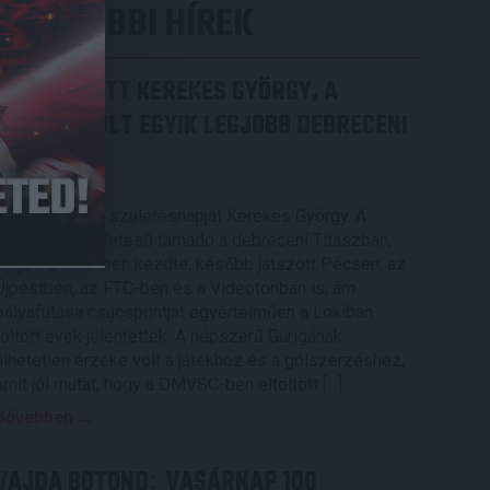
LEGUTÓBBI HÍREK
70 ÉVES LETT KEREKES GYÖRGY, A
VALAHA VOLT EGYIK LEGJOBB DEBRECENI
CSATÁR
2026.08.08.
Ma ünnepli 70. születésnapját Kerekes György. A
debreceni születésű támadó a debreceni Titászban,
majd a DMTE-ben kezdte, később játszott Pécsen, az
Újpestben, az FTC-ben és a Videotonban is, ám
pályafutása csúcspontját egyértelműen a Lokiban
töltött évek jelentették. A népszerű Gurigának
hihetetlen érzéke volt a játékhoz és a gólszerzéshez,
amit jól mutat, hogy a DMVSC-ben eltöltött […]
Bővebben →
VAJDA BOTOND
VASÁRNAP 100
: