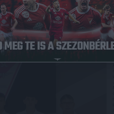
úgó Akadémián nevelkedett, nevelkedő ifjú labdarúgóval.
es, szépreményű játékosok, akik így lehetőséget kapnak
eik és szorgalmuk feljogosítja őket. Mindezt kedden
darúgó Akadémia ügyvezetője, valamint Herczeg András, az