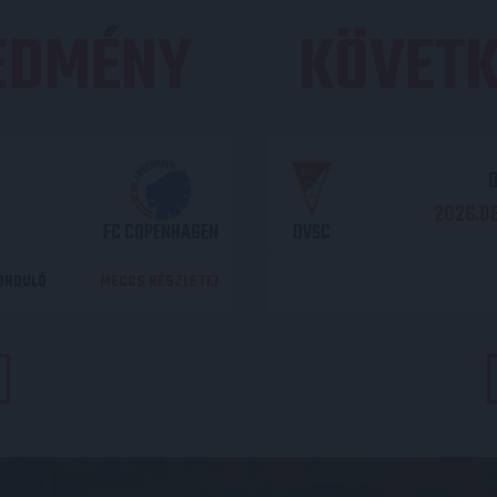
REDMÉNY
KÖVETK
O
2026.08
FC COPENHAGEN
DVSC
DORDULÓ
MECCS RÉSZLETEI