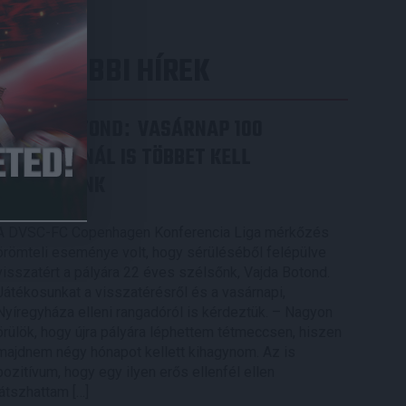
LEGUTÓBBI HÍREK
VAJDA BOTOND
VASÁRNAP 100
:
SZÁZALÉKNÁL IS TÖBBET KELL
BELEADNUNK
2026.08.07.
A DVSC-FC Copenhagen Konferencia Liga mérkőzés
örömteli eseménye volt, hogy sérüléséből felépülve
visszatért a pályára 22 éves szélsőnk, Vajda Botond.
Játékosunkat a visszatérésről és a vasárnapi,
Nyíregyháza elleni rangadóról is kérdeztük. – Nagyon
örülök, hogy újra pályára léphettem tétmeccsen, hiszen
majdnem négy hónapot kellett kihagynom. Az is
pozitívum, hogy egy ilyen erős ellenfél ellen
játszhattam […]