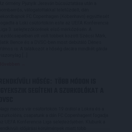
Az örmény Pjunyik Jereván búcsúztatása után a
bombaerős, válogatottakkal teletűzdelt, dán
rekordbajnok FC Copenhagen (Köbenhavn) együttesét
fogadta a Loki csütörtökön este az UEFA Konferencia
Liga 3. selejtezőkörének első mérkőzésén. A
kezdőcsapatban ott volt többek között Szécsi Márk,
Batik Bence és a DVSC-ben most debütáló Dénes
Vilmos is. A találkozót a hőség dacára mindkét gárda
viszonylag […]
Bővebben →
RENDKÍVÜLI HŐSÉG
TÖBB MÓDON IS
:
IGYEKSZIK SEGÍTENI A SZURKOLÓKAT A
DVSC
Nagy meccs vár csütörtökön 19 órától a Lokira és a
szurkolóira, csapatunk a dán FC Copenhagent fogadja
az UEFA Konferencia Liga selejtezőjében. Klubunk a
rendkívüli időjárási körülmények miatt több