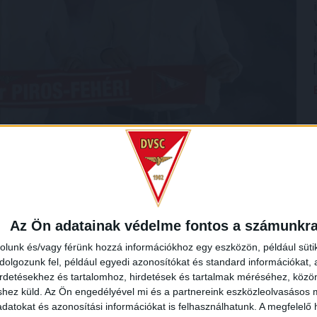
ődést kötött a 16 éves kapussal, Engedi Márkkal
, tavaly
saba, Horváth Zalán, Cibla Flórián és Doktor Zsolt.
Az Ön adatainak védelme fontos a számunkr
rolunk és/vagy férünk hozzá információkhoz egy eszközön, például süti
olgozunk fel, például egyedi azonosítókat és standard információkat,
irdetésekhez és tartalomhoz, hirdetések és tartalmak méréséhez, kö
shez küld.
Az Ön engedélyével mi és a partnereink eszközleolvasásos m
datokat és azonosítási információkat is felhasználhatunk. A megfelelő h