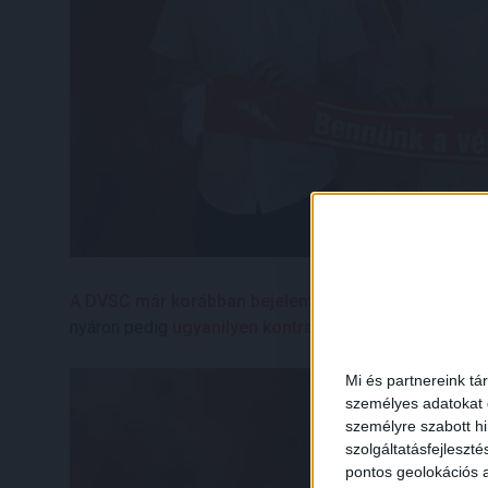
A DVSC már korábban bejelentette, hogy profi szerz
nyáron pedig
ugyanilyen kontraktust kapott Hornyák C
Mi és partnereink tá
személyes adatokat d
személyre szabott h
szolgáltatásfejleszté
pontos geolokációs a