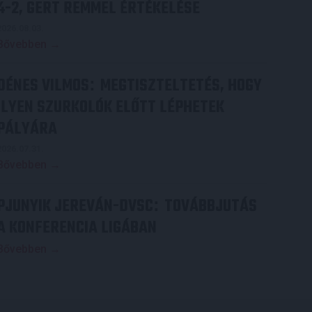
4-2, GERT REMMEL ÉRTÉKELÉSE
2026.08.03.
Bővebben →
DÉNES VILMOS
MEGTISZTELTETÉS, HOGY
:
ILYEN SZURKOLÓK ELŐTT LÉPHETEK
PÁLYÁRA
2026.07.31.
Bővebben →
PJUNYIK JEREVÁN-DVSC
TOVÁBBJUTÁS
:
A KONFERENCIA LIGÁBAN
Bővebben →