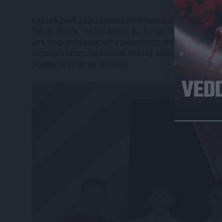
Klubunk profi szerződést kötött három, a DVSC Labdar
Fábián Bence, Takács Bence és Tercza Gergő tehetség
arra, hogy befussák azt a pályafutást, amire képesség
sajtótájékoztatón jelentette Makray Balázs, DVSC Lab
akadémia szakmai vezetője.