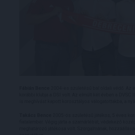
Fábián Bence
2004-es születésű bal oldali védő. Az
korábbi klubja a DSI volt. Az elmúlt két évben a DVSC 
is meghívást kapott korosztályos válogatottakba, a nyári
Takács Bence
2005-ös születésű játékos, 5 éves kora
fiatalember. Végig járta a szamárlétrát, védekező kö
meghatározó játékosa volt. Szorgalmának, hozzáállásán