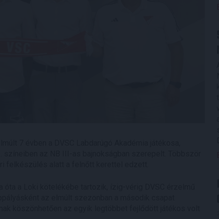
 elmúlt 7 évben a DVSC Labdarúgó Akadémia játékosa,
II. színeiben az NB III-as bajnokságban szerepelt. Többször
 felkészülés alatt a felnőtt kerettel edzett.
 óta a Loki kötelékébe tartozik, ízig-vérig DVSC érzelmű
zéppályásként az elmúlt szezonban a második csapat
ak köszönhetően az egyik legtöbbet fejlődött játékos volt