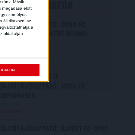
LEGÚJABB VIDEÓK
ezzünk. Másik
ás megadása előtt
hogy személyes
áll tiltakozni az
SAJTÓTÁJÉKOZTATÓ
DVSC-FC
:
egváltoztathatja a
COPENHAGEN 0-3, GERT REMMEL
z oldal alján
ÉRTÉKELÉSE
2026.08.07.
Bővebben →
FOGADOM
VIDEÓ! MECCS ELŐTTI
SAJTÓTÁJÉKOZTATÓ
DVSC-FC
:
COPENHAGEN
2026.08.05.
Bővebben →
SAJTÓTÁJÉKOZTATÓ
ÚJPEST FC-DVSC
: