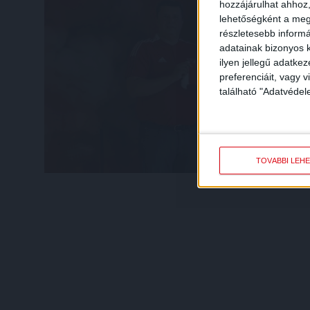
hozzájárulhat ahhoz,
lehetőségként a megf
részletesebb informác
adatainak bizonyos k
ilyen jellegű adatke
preferenciáit, vagy v
található "Adatvéde
TOVÁBBI LEH