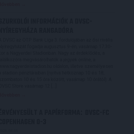
Bővebben →
SZURKOLÓI INFORMÁCIÓK A DVSC-
NYÍREGYHÁZA RANGADÓRA
A DVSC az OTP Bank Liga 3. fordulójában az ősi rivális
Nyíregyházát fogadja augusztus 9-én, vasárnap 17.30-
kor a Nagyerdei Stadionban. Nagy az érdeklődés, a
találkozóra megvásárolhatók a jegyek online, a
www.nagyerdeistadion.hu oldalon, illetve személyesen
a stadion pénztáraiban (nyitva hétköznap 10 és 18,
szombaton 10 és 15 óra között, vasárnap 10 órától). A
DVSC Store vasárnap 12 […]
Bővebben →
ÉRVÉNYESÜLT A PAPÍRFORMA
DVSC-FC
:
COPENHAGEN 0-3
2026.08.06.