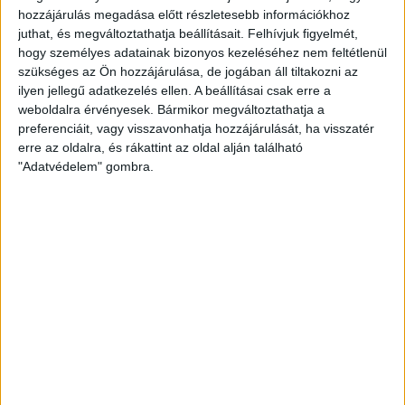
el például a tavaly áprilisi, cívisvárosi mérkőzést, igazi
hozzájárulás megadása előtt részletesebb információkhoz
thriller volt. A mieink Bárány Donát góljával vezettek, ám Mim
juthat, és megváltoztathatja beállításait.
Felhívjuk figyelmét,
és Krajcsovics találata révén fordítottak a zalaiak. Szűcs
hogy személyes adatainak bizonyos kezeléséhez nem feltétlenül
Tamás egalizált, ám a 81. percben Ipalibo betalált (2-3), így a
szükséges az Ön hozzájárulása, de jogában áll tiltakozni az
bennmaradás szempontjából is nehéz helyzetbe kerültünk.
ilyen jellegű adatkezelés ellen. A beállításai csak erre a
De még nem volt vége! A 88. minutumban Brandon
weboldalra érvényesek. Bármikor megváltoztathatja a
Domingues egyenlített, majd a 96. percben(!) ismét
preferenciáit, vagy visszavonhatja hozzájárulását, ha visszatér
eredményes volt, így csapatunk fordított és győzni tudott.
erre az oldalra, és rákattint az oldal alján található
"Adatvédelem" gombra.