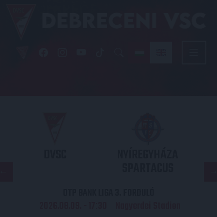
DVSC
NYÍREGYHÁZA
SPARTACUS
OTP BANK LIGA 3. FORDULÓ
2026.08.09. - 17
30
Nagyerdei Stadion
: