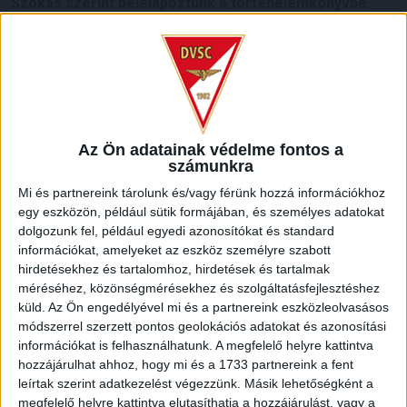
Szokás szerint belelapoztunk a történelemkönyvbe.
Noha vasárnap bajnoki mérkőzést vív a két gárda, kezdjük a
múltidézést egy kupameccsel: 2010-ben a Magyar Kupa
döntőjében találkoztak a felek a Puskás-stadionban, és
emlékezetes, remek összecsapást produkáltak. A mieink
végül Adamo Coulibaly duplájával és Yannick Mbengono
találatával 3-2-re győztek, elhódították a serleget, joggal
Az Ön adatainak védelme fontos a
ünnepeltek utána éjszakába nyúlóan szurkolóink.
számunkra
Mi és partnereink tárolunk és/vagy férünk hozzá információkhoz
Az NB I-ben immár 73. alkalommal csap össze a Zete és a
egy eszközön, például sütik formájában, és személyes adatokat
Loki, az eddigi 72 mérkőzés debreceni fölényt mutat: a
dolgozunk fel, például egyedi azonosítókat és standard
DVSC 39-szer, a ZTE 19-szer nyert, 14-szer döntetlen
információkat, amelyeket az eszköz személyre szabott
született, a gólkülönbség 131-104 a Loki javára. 2020 és
hirdetésekhez és tartalomhoz, hirdetések és tartalmak
2022 között csapatunk 5 találkozón át nem tudta legyőzni
méréséhez, közönségmérésekhez és szolgáltatásfejlesztéshez
riválisát, ám az azóta lejátszott 10 bajnokin csak egyetlen
küld.
Az Ön engedélyével mi és a partnereink eszközleolvasásos
egyszer tudtak győzni az egerszegiek, 8 alkalommal
módszerrel szerzett pontos geolokációs adatokat és azonosítási
debreceni sikernek örülhettünk.
információkat is felhasználhatunk. A megfelelő helyre kattintva
hozzájárulhat ahhoz, hogy mi és a 1733 partnereink a fent
leírtak szerint adatkezelést végezzünk. Másik lehetőségként a
Nem is akármilyen sikereknek! Aki látta, életében nem felejti
megfelelő helyre kattintva elutasíthatja a hozzájárulást, vagy a