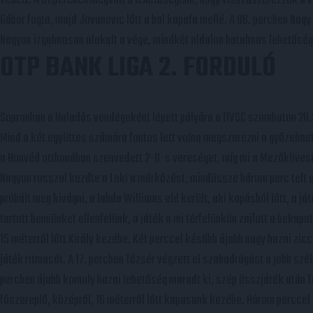
Gábor fogta, majd Jovanovic lőtt a bal kapufa mellé. A 86. percben Nagy 
Nagyon izgalmasan alakult a vége, mindkét oldalon hatalmas lehetősége
OTP BANK LIGA 2. FORDULÓ
Sopronban a Haladás vendégeként lépett pályára a DVSC szombaton 20.30
Mind a két együttes számára fontos lett volna megszerezni a győzelmet,
a Honvéd otthonában szenvedett 2-0-s vereséget, míg mi a Mezőkövesdt
Nagyon rosszul kezdte a Loki a mérkőzést, mindössze három perc telt e
próbált meg kivágni, a labda Williams elé került, aki kapásból lőtt, a 
tartott bennünket ellenfelünk, a játék a mi térfelünkön zajlott a bekapot
15 méterről lőtt Király kezébe. Két perccel később újabb nagy hazai zic
játék ritmusát. A 17. percben Tőzsér végzett el szabadrúgást a jobb szélrő
percben újabb komoly hazai lehetőség maradt ki, szép összjáték után Tót
főszereplő, középről, 16 méterről lőtt kapusunk kezébe. Három perccel 