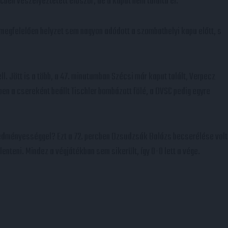
rcben veszélyeztetett először, de a kaput nem találta el.
megfelelően helyzet sem nagyon adódott a szombathelyi kapu előtt, s
l. Jött is a több, a 47. minutumban Szécsi már kaput talált, Verpecz
en a csereként beállt Tischler bombázott fölé, a DVSC pedig egyre
eredményességgel? Ezt a 72. percben Dzsudzsák Balázs becserélése volt
lenteni. Mindez a végjátékban sem sikerült, így 0-0 lett a vége.