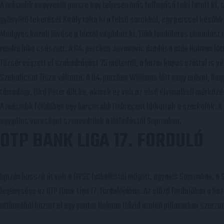
A második negyvenöt percre egy teljesen más felfogású Loki futott ki,
gyönyörű tekerését Király tolta ki a felső sarokból, egy perccel később
Medgyes közeli lövése a lécről vágódott ki. Több lendületes támadást 
rendre hiba csúszott. A 64. percben Jovanovic átadása után Holman lőtt 
Tőzsér végzett el szabadrúgást 25 méterről, a hazai kapus ezúttal is v
Szekulicsot Tisza váltotta. A 84. percben Williams lőtt nagy erővel, Na
támadója, Bíró Péter állt be, akinek ez volt az első élvonalbeli mérkőzé
A második félidőben egy harcosabb Debrecent láthattak a szurkolók. A 
egygólos vereséget szenvedtünk a Haladástól Sopronban.
OTP BANK LIGA 17. FORDULÓ
Igazán hosszú út volt a DVSC futballistái mögött, ugyanis Sopronban, 
legénysége az OTP Bank Liga 17. fordulójában. Az előző fordulóban a ha
otthonából hozott el egy pontot Holman Dávid utolsó pillanatban szerze