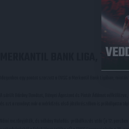
MERKANTIL BANK LIGA, 19. FO
Idegenben egy pontot szerzett a DVSC a Merkantil Bank Ligában, miután
A sérült Bárány Donátot, Bényei Ágostont és Pintér Ádámot nélkülözve,
és ezt a reményt már a mérkőzés első játékrészében is próbálgatta táp
Némi mezőnyjáték, és néhány Haladás-próbálkozás után (a 12. percben