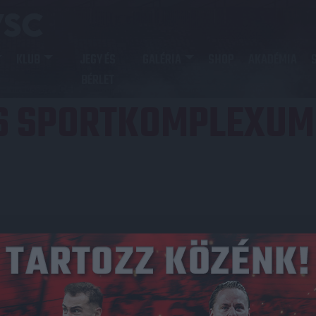
KLUB
JEGY ÉS
GALÉRIA
SHOP
AKADÉMIA
BÉRLET
S SPORTKOMPLEXUM