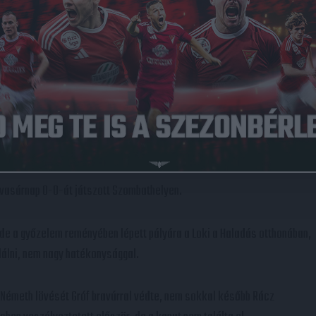
RDULÓ
 vasárnap 0-0-át játszott Szombathelyen.
 de a győzelem reményében lépett pályára a Loki a Haladás otthonában,
lálni, nem nagy hatékonysággal.
 Németh lövését Gróf bravúrral védte, nem sokkal később Rácz