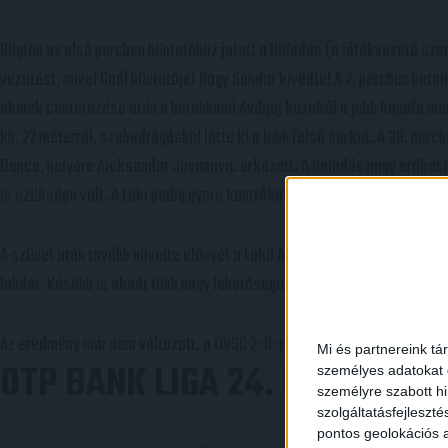
Rögtön az első percben büntetőhöz jutott a Haladás (a játékvezető sze
vezetést, mivel Gaál büntetőjét Nagy Sándor kivédte! A 7. percben hata
akinek centerezése után a berobbanó Avdijaj közelről a jobb kapufa mel
kb. 22 méterről, szabadrúgásból lőtte ki a jobb felső sarkot. A 30. pe
Bence, helyére Aleksandar Jovanovic érkezett. A Haladás nagy erőket 
is szüksége volt. A Loki pedig gyors kontrákat indított, amelyek szint
A szünet után tovább növelte előnyét a Loki! Az 58. percben Kusnyír lőtt
labdát. Később is akadt több nagy lehetőségünk, a hazaiak kapusának, 
Az eredmény már nem változott, a DVSC 2-0-ra megnyerte a találkozót! 
Mi és partnereink tá
OTP BANK LIGA 24. FORDULÓ
személyes adatokat d
személyre szabott h
szolgáltatásfejleszté
pontos geolokációs a