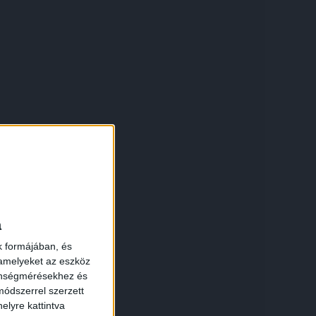
a
k formájában, és
 amelyeket az eszköz
zönségmérésekhez és
ódszerrel szerzett
elyre kattintva