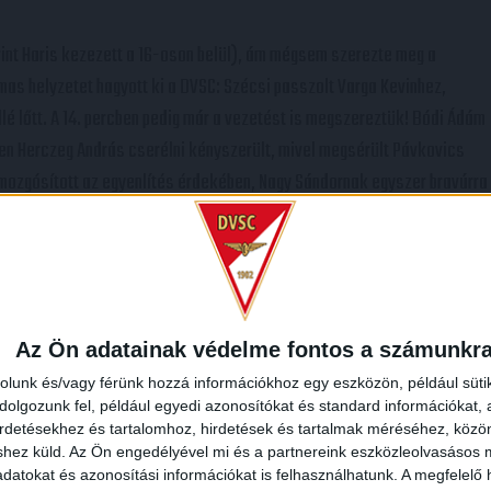
rint Haris kezezett a 16-oson belül), ám mégsem szerezte meg a
lmas helyzetet hagyott ki a DVSC: Szécsi passzolt Varga Kevinhez,
lé lőtt. A 14. percben pedig már a vezetést is megszereztük! Bódi Ádám
rcben Herczeg András cserélni kényszerült, mivel megsérült Pávkovics
mozgósított az egyenlítés érdekében, Nagy Sándornak egyszer bravúrra
én hordoztak veszélyt magukban.
 középre, Szécsi Márk pedig az ötösről a jobb alsóba továbbította a
Király Gábornak volt dolga a mérkőzésen.
Az Ön adatainak védelme fontos a számunkr
Szép búcsú az évtől.
rolunk és/vagy férünk hozzá információkhoz egy eszközön, például süti
olgozunk fel, például egyedi azonosítókat és standard információkat,
irdetésekhez és tartalomhoz, hirdetések és tartalmak méréséhez, kö
shez küld.
Az Ön engedélyével mi és a partnereink eszközleolvasásos m
datokat és azonosítási információkat is felhasználhatunk. A megfelelő h