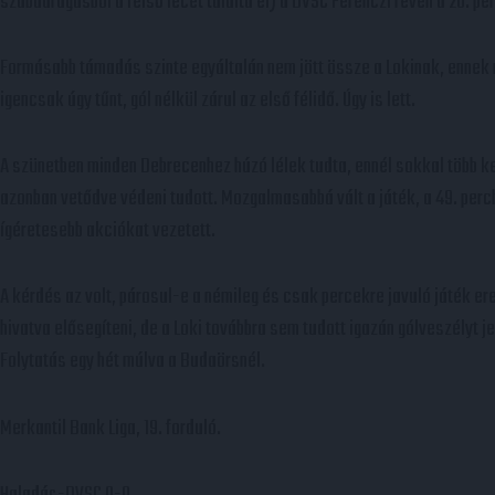
szabadrúgásból a felső lécet találta el) a DVSC Ferenczi révén a 20. pe
Formásabb támadás szinte egyáltalán nem jött össze a Lokinak, ennek 
igencsak úgy tűnt, gól nélkül zárul az első félidő. Úgy is lett.
A szünetben minden Debrecenhez húzó lélek tudta, ennél sokkal több kel
azonban vetődve védeni tudott. Mozgalmasabbá vált a játék, a 49. percb
ígéretesebb akciókat vezetett.
A kérdés az volt, párosul-e a némileg és csak percekre javuló játék 
hivatva elősegíteni, de a Loki továbbra sem tudott igazán gólveszélyt je
Folytatás egy hét múlva a Budaörsnél.
Merkantil Bank Liga, 19. forduló.
Haladás-DVSC 0-0.