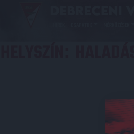
HÍREK
CSAPATOK
MÉRKŐZÉSEK
HELYSZÍN
HALADÁ
: