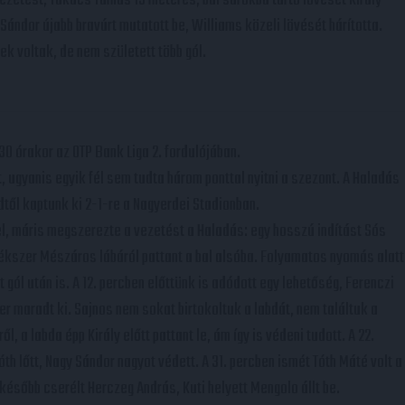
Sándor újabb bravúrt mutatott be, Williams közeli lövését hárította.
k voltak, de nem született több gól.
 órakor az OTP Bank Liga 2. fordulójában.
 ugyanis egyik fél sem tudta három ponttal nyitni a szezont. A Haladás
ől kaptunk ki 2-1-re a Nagyerdei Stadionban.
l, máris megszerezte a vezetést a Haladás: egy hosszú indítást Sós
játékszer Mészáros lábáról pattant a bal alsóba. Folyamatos nyomás alatt
t gól után is. A 12. percben előttünk is adódott egy lehetőség, Ferenczi
cer maradt ki. Sajnos nem sokat birtokoltuk a labdát, nem találtuk a
l, a labda épp Király előtt pattant le, ám így is védeni tudott. A 22.
h lőtt, Nagy Sándor nagyot védett. A 31. percben ismét Tóth Máté volt a
később cserélt Herczeg András, Kuti helyett Mengolo állt be.