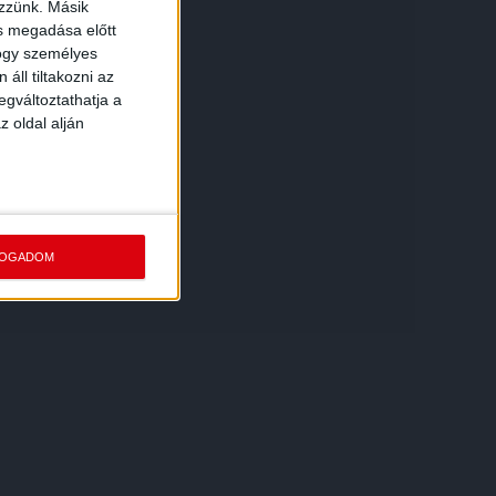
ezzünk. Másik
ás megadása előtt
hogy személyes
áll tiltakozni az
egváltoztathatja a
z oldal alján
FOGADOM