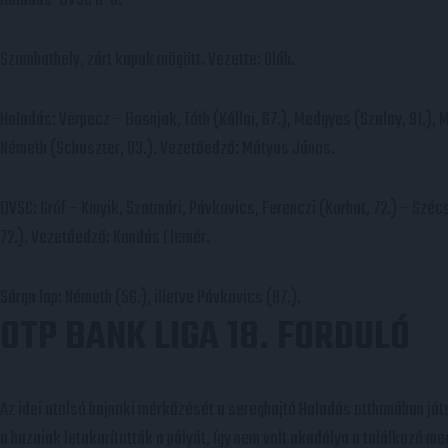
Szombathely, zárt kapuk mögött. Vezette: Oláh.
Haladás: Verpecz – Bosnjak, Tóth (Kállai, 67.), Medgyes (Szalay, 91.), 
Németh (Schuszter, 83.). Vezetőedző: Mátyus János.
DVSC: Gróf – Kinyik, Szatmári, Pávkovics, Ferenczi (Korhut, 72.) – Szécs
72.). Vezetőedző: Kondás Elemér.
Sárga lap: Németh (56.), illetve Pávkovics (87.).
OTP BANK LIGA 18. FORDULÓ
Az idei utolsó bajnoki mérkőzését a sereghajtó Haladás otthonában ját
a hazaiak letakarították a pályát, így nem volt akadálya a találkozó 