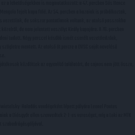
 s ez a lehetőségekben is megmutatkozott: a 47. percben Sós Bence
 Mengolo fejelt kapu fölé. Az 54. percben a hazaiak is próbálkoztak,
is vezettünk, de sokszor pontatlanok voltunk, az utolsó passzokba
közelről, de nem jelentett veszélyt Király kapujára. A 76. percben
édeni tudott. Négy perccel később ismét cserélt vezetőedzőnk,
gy szögletre mentett. Az utolsó öt percre a DVSC saját nevelésű
se.
játékosok küzdöttek az egyenlítő találatért, de sajnos nem jött össze,
a Swietelsky-Haladás vendégeként lépett pályára Leonel Pontes
zaiak a Diósgyőr ellen szenvedtek 2-1-es vereséget, míg a Loki az MTK
tt szabadrúgásgóljával.