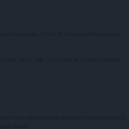
Mocsi, Devecseri, Rácz (Tóth M., 83.), Debreceni, Doktorics, Csilus,
i, Baráth, Varga J., Bódi – Sós (Tischler, 46.), Bévárdi (Dzsudzsák,
szotta a DVSC labdarúgócsapata. Bár hajnaltól folyamatosan havazott,
megrendezésének.