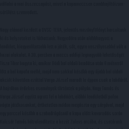
vállalni a mai összecsapást, mivel a kupameccsen combhajlítóizom-
sérülést szenvedett.
Nagy elánnal kezdett a DVSC-TEVA, jelentős mezőnyfölényt harcoltunk
ki és helyzeteket is láthattunk. Negyedóra után alábbhagyott a
lendület, kiegyenlítettebb lett a játék, sőt, egyre veszélyesebbé vált a
hazai alakulat. A 30. percben a meccs addigi legnagyobb lehetőségét
Tisza Tibor hagyta ki, amikor Bódi bal oldali beadása után 8 méterről
lőtt a bal kapufa mellé, majd nem sokkal később egy újabb bal oldali
akciót követően ezúttal Varga József maradt le éppen csak a labdáról.
A hajrában érdekes események történtek a pályán. Nagy Tamás és
Varga József együtt ugrott fel a labdáért, előbbi lendületből pofon
vágta játékosunkat, érthetetlen módon megúszta egy sárgával, majd
egy perccel később a szabadrúgásnál a kapu előtt kavarodás során
Kulcsár Tamás hátralendítette a kezét Zulevs arcába, és csatárunk