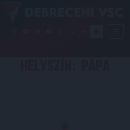
HELYSZÍN
PÁPA
: