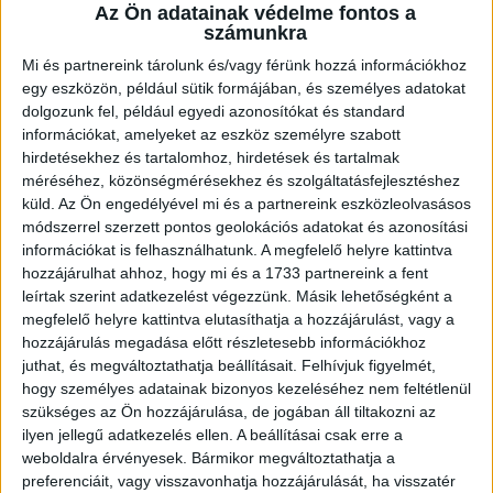
OTP BANK LIGA 27. FORDULÓ
Az Ön adatainak védelme fontos a
számunkra
Mi és partnereink tárolunk és/vagy férünk hozzá információkhoz
A Lombard Pápa otthonában lépett pályára a DVSC-TEVA az OTP Bank
egy eszközön, például sütik formájában, és személyes adatokat
Liga 27. fordulójában. Már a 3. percben nagy helyzet adódott a Loki
dolgozunk fel, például egyedi azonosítókat és standard
információkat, amelyeket az eszköz személyre szabott
előtt, Kulcsár Tamás lövését Szűcs Lajosnak kellett védenie, majd
hirdetésekhez és tartalomhoz, hirdetések és tartalmak
Szakály távoli, kapuba tartó labdáját állította meg időben a hazaiak
méréséhez, közönségmérésekhez és szolgáltatásfejlesztéshez
küld.
Az Ön engedélyével mi és a partnereink eszközleolvasásos
portása. A nagy széllökések megtréfálták időnként a labdarúgókat.
módszerrel szerzett pontos geolokációs adatokat és azonosítási
Irányítottuk a játékot, szinte mindig a Pápa térfelén zajlott a küzdelem,
információkat is felhasználhatunk. A megfelelő helyre kattintva
a túloldalon Novakovicsnak az égvilágon semmi dolga nem akadt. A 40.
hozzájárulhat ahhoz, hogy mi és a 1733 partnereink a fent
leírtak szerint adatkezelést végezzünk. Másik lehetőségként a
percben megérdemelten szereztünk vezetést: Kulcsár Tamás adott be
megfelelő helyre kattintva elutasíthatja a hozzájárulást, vagy a
jobbról a hosszú oldalra, Bódi Ádám középre passzolt, Sidibére senki
hozzájárulás megadása előtt részletesebb információkhoz
juthat, és megváltoztathatja beállításait.
Felhívjuk figyelmét,
nem figyelt, így a szenegáli támadó szinte álló helyzetből, fél méterről
hogy személyes adatainak bizonyos kezeléséhez nem feltétlenül
gurított a kapuba. Mégsem tudtunk előnnyel szünetre vonulni, mivel a
szükséges az Ön hozzájárulása, de jogában áll tiltakozni az
gólunk után pár perccel egy szögletet követően Griffiths fejelt a hálóba.
ilyen jellegű adatkezelés ellen. A beállításai csak erre a
weboldalra érvényesek. Bármikor megváltoztathatja a
preferenciáit, vagy visszavonhatja hozzájárulását, ha visszatér