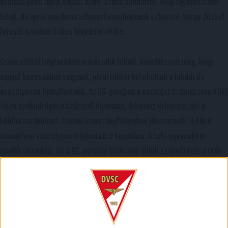
azonnal piros lapot kapott Andó-Szabó Sándortól. Megfogyatkoztunk
tehát, de így is majdnem előnnyel vonulhattunk szünetre, Varga József
fejesét azonban Szűcs bravúrral védte.
Csere nélkül folytatódott a második félidő. Nem látszott meg, hogy
eggyel kevesebben vagyunk, jóval többet birtokoltuk a labdát és
veszélyesen futballoztunk. Az 56. percben a vezetést is megszereztük!
Tisza szabadrúgása Szűcsről kipattant, érkezett Brkovics, aki a
hálóba továbbított. Ezután is mezőnyfölényben játszottunk, a Pápa
semmilyen veszélyt nem jelentett a kapunkra. A Loki ugyanakkor
tovább támadott, és a 82. percben Bódi jobb oldali szabadrúgása után
Lázár Pál fejelt a kapuba, beállítva ezzel a végeredményt.
A DVSC-TEVA tehát 2-0-ra megnyerte a találkozót úgy, hogy egy félidőt
emberhátrányban futballozott.