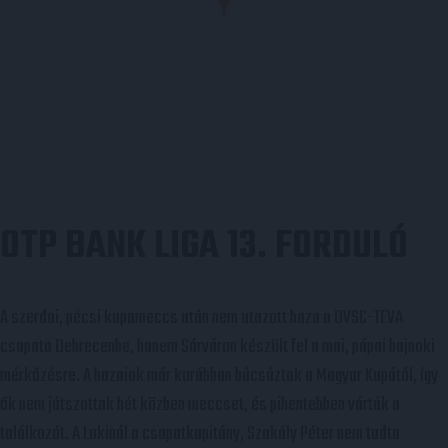
OTP BANK LIGA 13. FORDULÓ
A szerdai, pécsi kupameccs után nem utazott haza a DVSC-TEVA
csapata Debrecenbe, hanem Sárváron készült fel a mai, pápai bajnoki
mérkőzésre. A hazaiak már korábban búcsúztak a Magyar Kupától, így
ők nem játszottak hét közben meccset, és pihentebben várták a
találkozót. A Lokinál a csapatkapitány, Szakály Péter nem tudta