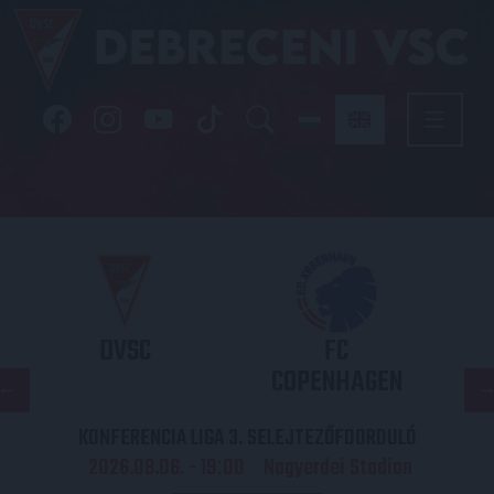
DVSC
FC
COPENHAGEN
KONFERENCIA LIGA 3. SELEJTEZŐFDORDULÓ
2026.08.06. - 19
00
Nagyerdei Stadion
: