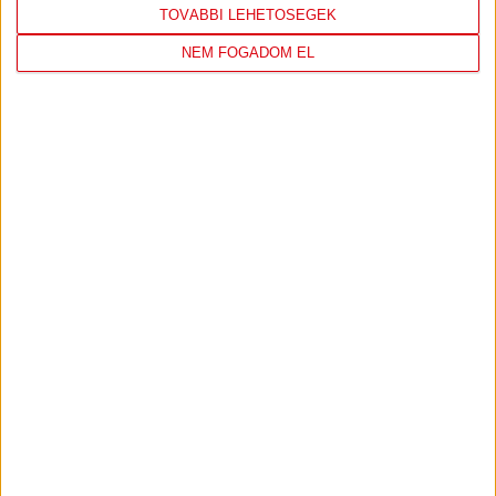
TOVÁBBI LEHETŐSÉGEK
NEM FOGADOM EL
VIDEÓ! SAJTÓTÁJÉKOZTATÓ
DVSC-ETO
:
1-1, SERGIO NAVARRO ÉRTÉKELÉSE
2026.04.26.