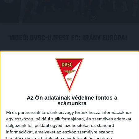
VIDEÓ! DVSC-ÚJPEST FC
IRÁNY EURÓPA!
:
2026.05.17.
Egy fantasztikus hangulatú mérkőzésen Josua Mejías és
Komáromi György találatával 2-1-es győzelmet arattunk a
lila-fehérek felett a Nagyerdei Stadionban. Videón a gólok, az
öltözői hangulat, és a felejthetetlen pillanatok! Szép volt,
Az Ön adatainak védelme fontos a
fiúk! EZ DEBRECEN!
számunkra
Mi és partnereink tárolunk és/vagy férünk hozzá információkhoz
egy eszközön, például sütik formájában, és személyes adatokat
MEGNÉZEM A VIDEÓT
dolgozunk fel, például egyedi azonosítókat és standard
információkat, amelyeket az eszköz személyre szabott
hirdetésekhez és tartalomhoz, hirdetések és tartalmak