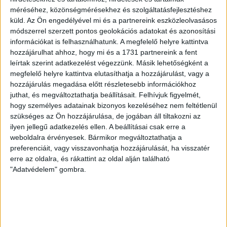
méréséhez, közönségmérésekhez és szolgáltatásfejlesztéshez
küld.
Az Ön engedélyével mi és a partnereink eszközleolvasásos
módszerrel szerzett pontos geolokációs adatokat és azonosítási
információkat is felhasználhatunk. A megfelelő helyre kattintva
hozzájárulhat ahhoz, hogy mi és a 1731 partnereink a fent
leírtak szerint adatkezelést végezzünk. Másik lehetőségként a
megfelelő helyre kattintva elutasíthatja a hozzájárulást, vagy a
hozzájárulás megadása előtt részletesebb információkhoz
juthat, és megváltoztathatja beállításait.
Felhívjuk figyelmét,
hogy személyes adatainak bizonyos kezeléséhez nem feltétlenül
szükséges az Ön hozzájárulása, de jogában áll tiltakozni az
ilyen jellegű adatkezelés ellen. A beállításai csak erre a
weboldalra érvényesek. Bármikor megváltoztathatja a
preferenciáit, vagy visszavonhatja hozzájárulását, ha visszatér
VIDEÓ! SAJTÓTÁJÉKOZTATÓ
DVSC-
:
erre az oldalra, és rákattint az oldal alján található
ÚJPEST 2-1, SERGIO NAVARRO
"Adatvédelem" gombra.
ÉRTÉKELÉSE
2026.05.17.