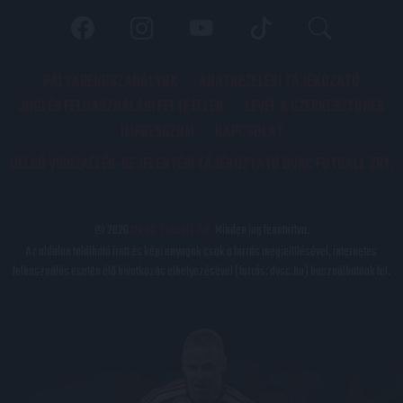
PÁLYARENDSZABÁLYOK
ADATKEZELÉSI TÁJÉKOZATÓ
JOGI ÉS FELHASZNÁLÁSI FELTÉTELEK
LEVÉL A SZERKESZTŐNEK
IMPRESSZUM
KAPCSOLAT
BELSŐ VISSZAÉLÉS-BEJELENTÉSI TÁJÉKOZTATÓ DVSC FUTBALL ZRT.
© 2026
DVSC Futball Zrt.
Minden jog fenntartva.
Az oldalon található írott és képi anyagok csak a forrás megjelölésével, internetes
felhasználás esetén élő hivatkozás elhelyezésével (forrás: dvsc.hu) használhatóak fel.