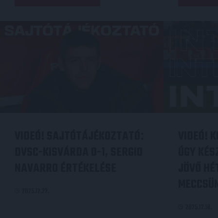
VIDEÓ! SAJTÓTÁJÉKOZTATÓ
VIDEÓ! 
:
DVSC-KISVÁRDA 0-1, SERGIO
ÚGY KÉS
NAVARRO ÉRTÉKELÉSE
JÖVŐ HÉ
MECCSÜN
2025.12.22.
2025.12.18.