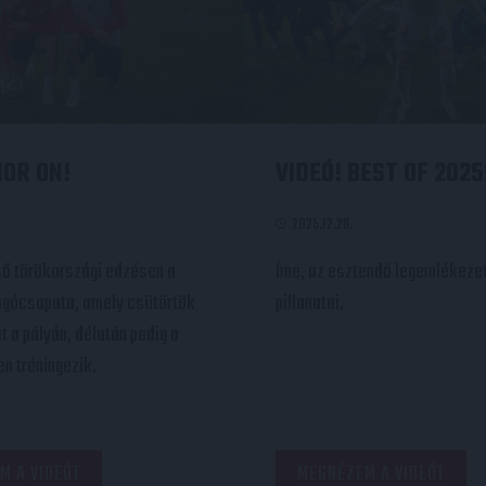
OR ON!
VIDEÓ! BEST OF 2025
2025.12.28.
lső törökországi edzésen a
Íme, az esztendő legemlékeze
úgócsapata, amely csütörtök
pillanatai.
t a pályán, délután pedig a
n tréningezik.
M A VIDEÓT
MEGNÉZEM A VIDEÓT