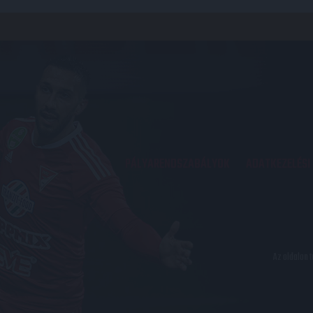
PÁLYARENDSZABÁLYOK
ADATKEZELÉSI
Az oldalon 