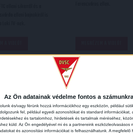
Ferencváros ellen.
TC elleni sikerről és a
svárda elleni bajnokiról is
a Loki TV-nek.
M A VIDEÓT
MEGNÉZEM A VIDEÓT
Az Ön adatainak védelme fontos a számunkr
rolunk és/vagy férünk hozzá információkhoz egy eszközön, például süti
olgozunk fel, például egyedi azonosítókat és standard információkat,
irdetésekhez és tartalomhoz, hirdetések és tartalmak méréséhez, kö
shez küld.
Az Ön engedélyével mi és a partnereink eszközleolvasásos m
VIDEÓ! BOLDOG MIKU
SAJTÓTÁJÉKOZTATÓ
:
datokat és azonosítási információkat is felhasználhatunk. A megfelelő h