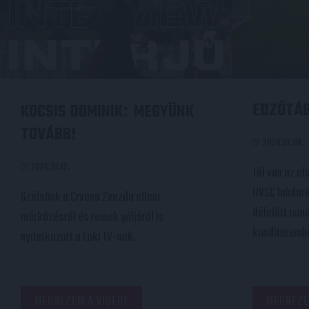
EDZŐTÁB
KOCSIS DOMINIK
MEGYÜNK
:
TOVÁBB!
2026.01.08.
2026.01.12.
Túl van az e
DVSC labdar
Szélsőnk a Crvena Zvezda elleni
délelőtt ismé
mérkőzésről és remek góljáról is
konditerembe
nyilatkozott a Loki TV-nek.
MEGNÉZEM A VIDEÓT
MEGNÉZE