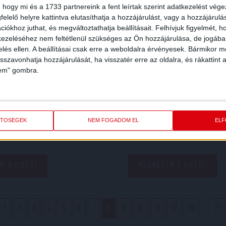
KÍVÁN A DVSC!
SKÁS AKADÉMIA 0-1,
 hogy mi és a 1733 partnereink a fent leírtak szerint adatkezelést vég
elelő helyre kattintva elutasíthatja a hozzájárulást, vagy a hozzájárul
NAVARRO
iókhoz juthat, és megváltoztathatja beállításait.
Felhívjuk figyelmét, 
2025.12.05.
ezeléséhez nem feltétlenül szükséges az Ön hozzájárulása, de jogában 
ÉSE
zelés ellen. A beállításai csak erre a weboldalra érvényesek. Bármikor m
A Loki nevében két remek játé
isszavonhatja hozzájárulását, ha visszatér erre az oldalra, és rákattint a
Kocsis Dominik és Komáromi G
lem" gombra.
csokival és meccsjeggyel ajá
a Debreceni Adventi Vásárba k
ETŐSÉGEK
NEM FOGADOM EL
EL
M A VIDEÓT
MEGNÉZEM A VIDEÓT
1
2
3
4
5
6
7
8
9
10
11
12
13
...
77