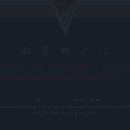
 TÁJÉKOZATÓ
JOGI ÉS FELHASZNÁLÁSI FELTÉTELEK
LEVÉL A SZER
BELSŐ VISSZAÉLÉS-BEJELENTÉSI TÁJÉKOZTATÓ DVSC FUTBALL ZRT.
© 2026
DVSC Futball Zrt.
Minden jog fenntartva.
található írott és képi anyagok csak a forrás megjelölésével, internetes felhasználás esetén él
elhelyezésével (forrás: dvsc.hu) használhatóak fel.