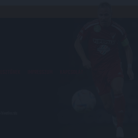
KESZTŐNEK
IMPRESSZUM
KAPCSOLAT
ő hivatkozás