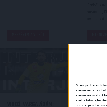
Szélsőnk az F
vasárnapi, Ki
nyilatkozott 
MEGNÉZEM A VIDEÓT
MEGNÉZE
Mi és partnereink tá
személyes adatokat d
személyre szabott h
szolgáltatásfejleszté
VIDEÓ! VARGA ÁDÁM
VIDEÓ! 
:
pontos geolokációs a