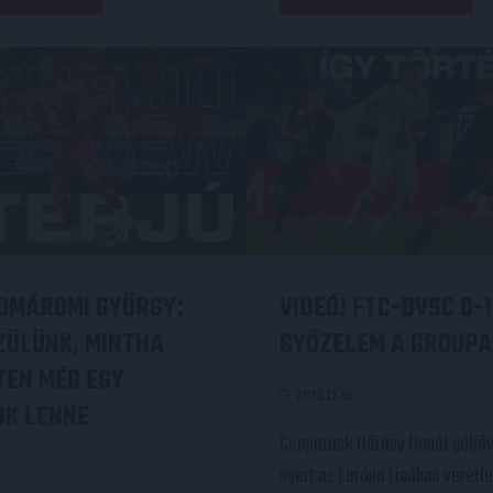
KOMÁROMI GYÖRGY
VIDEÓ! FTC-DVSC 0-1
:
ZÜLÜNK, MINTHA
GYŐZELEM A GROUP
TEN MÉG EGY
2025.12.15.
K LENNE
Csapatunk Bárány Donát góljáv
nyert az Európa Ligában veretl