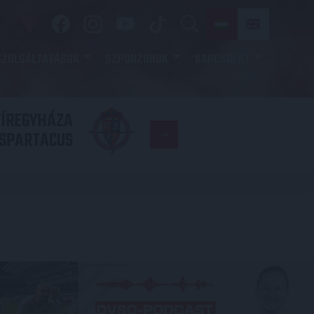
SZOLGÁLTATÁSOK
SZPONZOROK
KAPCSOLAT
YÍREGYHÁZA
FC
SPARTACUS
COPENHAGE