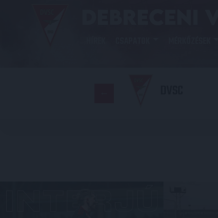
HÍREK
CSAPATOK
MÉRKŐZÉSEK
DVSC