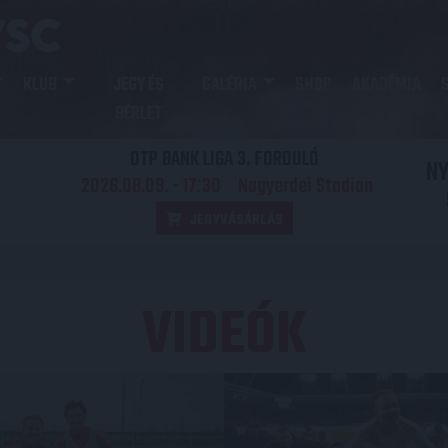
KLUB
JEGY ÉS
GALÉRIA
SHOP
AKADÉMIA
BÉRLET
OTP BANK LIGA 3. FORDULÓ
N
2026.08.09. - 17
30
Nagyerdei Stadion
:
JEGYVÁSÁRLÁS
VIDEÓK