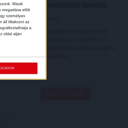
SZUHODOVSZKI SOMÁVAL
ezzünk. Másik
ás megadása előtt
hogy személyes
2025.12.03.
áll tiltakozni az
egváltoztathatja a
kosunk,
A Nyíregyháza ellen szép gólt szerzett
z oldal alján
yörgy
játékosunkkal új szerepköréről, a
ndékozta meg
személyiségéről és a csapat sikereiről is
ilátogatókat!
beszélgettünk.
FOGADOM
MEGNÉZEM A VIDEÓT
»