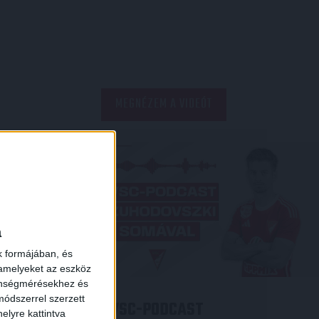
MEGNÉZEM A VIDEÓT
×
a
k formájában, és
 amelyeket az eszköz
zönségmérésekhez és
ódszerrel szerzett
LÁST
DVSC-PODCAST
elyre kattintva