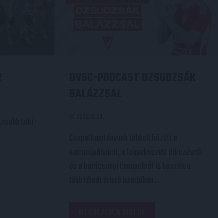
!
DVSC-PODCAST DZSUDZSÁK
BALÁZZSAL
2025.12.23.
tesebb Loki-
Csapatkapitányunk többek között a
surranópályáról, a fegyelmezett étkezésről
és a karácsonyi ünnepekről is beszélt a
több témát érintő interjúban.
MEGNÉZEM A VIDEÓT