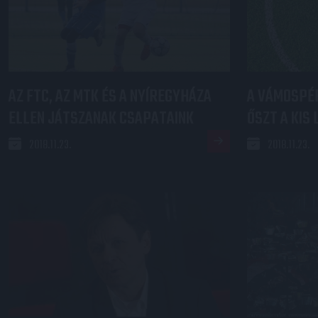
AZ FTC, AZ MTK ÉS A NYÍREGYHÁZA
A VÁMOSPÉR
ELLEN JÁTSZANAK CSAPATAINK
ŐSZT A KIS 
2018.11.23.
2018.11.23.