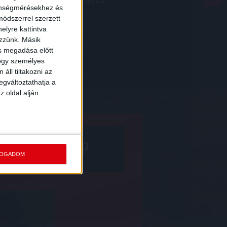
2018.11.19.
zönségmérésekhez és
ódszerrel szerzett
elyre kattintva
ezzünk. Másik
6
...
407
»
ás megadása előtt
hogy személyes
áll tiltakozni az
egváltoztathatja a
z oldal alján
NY A WEBSHOP
FOGADOM