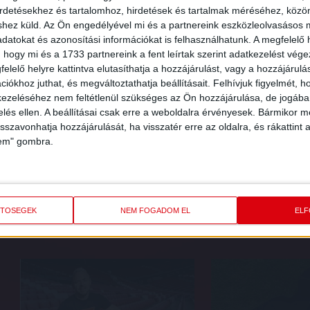
irdetésekhez és tartalomhoz, hirdetések és tartalmak méréséhez, kö
shez küld.
Az Ön engedélyével mi és a partnereink eszközleolvasásos m
datokat és azonosítási információkat is felhasználhatunk. A megfelelő h
 hogy mi és a 1733 partnereink a fent leírtak szerint adatkezelést vég
377
378
379
380
381
382
383
384
385
38
elelő helyre kattintva elutasíthatja a hozzájárulást, vagy a hozzájárul
iókhoz juthat, és megváltoztathatja beállításait.
Felhívjuk figyelmét, 
ezeléséhez nem feltétlenül szükséges az Ön hozzájárulása, de jogában 
zelés ellen. A beállításai csak erre a weboldalra érvényesek. Bármikor m
isszavonhatja hozzájárulását, ha visszatér erre az oldalra, és rákattint a
lem" gombra.
PBA ÉS VÁLASSZ
IRÁ
K KÖZÜL!
ETŐSÉGEK
NEM FOGADOM EL
EL