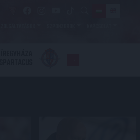
SZOLGÁLTATÁSOK
SZPONZOROK
KAPCSOLAT
YÍREGYHÁZA
FC
SPARTACUS
COPENHAGE