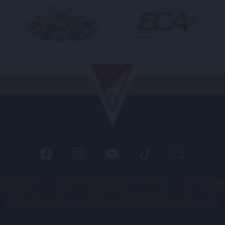
 TÁJÉKOZATÓ
JOGI ÉS FELHASZNÁLÁSI FELTÉTELEK
LEVÉL A SZER
BELSŐ VISSZAÉLÉS-BEJELENTÉSI TÁJÉKOZTATÓ DVSC FUTBALL ZRT.