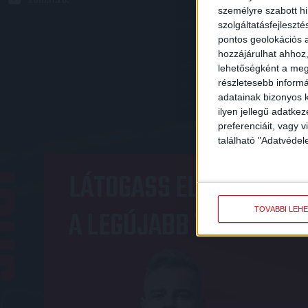
személyre szabott h
szolgáltatásfejleszté
pontos geolokációs a
hozzájárulhat ahhoz,
«
1
...
376
lehetőségként a megf
részletesebb informác
adatainak bizonyos k
ilyen jellegű adatke
preferenciáit, vagy v
található "Adatvéde
OP
LÁTOGASS EL A WEBSHO
A LEGÚJABB TERMÉKEIN
TOVÁBBI LEH