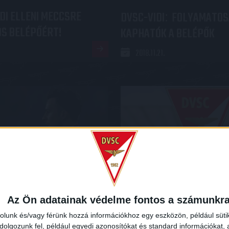
IDI ELLENI MECCSRE
DVSC-VIDI
FOLYAMATOS
:
OS BELÉPŐÉRT!
KAPHATÓK A BELÉPŐK
2018.11.21.
 ISMÉT DEBRECENBEN
MEGTEKINTHETŐ A CSAK A
Az Ön adatainak védelme fontos a számunkr
LEGUTÓBBI RÉSZE
rolunk és/vagy férünk hozzá információkhoz egy eszközön, például süti
olgozunk fel, például egyedi azonosítókat és standard információkat,
2018.11.20.