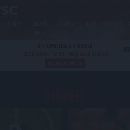
KLUB
JEGY ÉS
GALÉRIA
SHOP
AKADÉMIA
BÉRLET
OTP BANK LIGA 3. FORDULÓ
N
2026.08.09. - 17
30
Nagyerdei Stadion
:
JEGYVÁSÁRLÁS
HÍREK