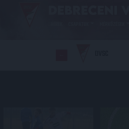
HÍREK
CSAPATOK
MÉRKŐZÉSEK
DVSC