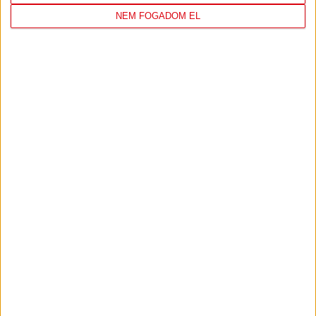
NEM FOGADOM EL
KÉPEKEN A PÉNTEK DÉLELŐTTI EDZÉS
2024.01.19.
BŐVEBBEN