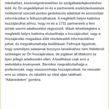
méréséhez, közönségmérésekhez és szolgáltatásfejlesztéshez
küld.
Az Ön engedélyével mi és a partnereink eszközleolvasásos
módszerrel szerzett pontos geolokációs adatokat és azonosítási
GALÉRIA! KÉSZÜL A LOKI A PUSKÁS ELLEN
információkat is felhasználhatunk. A megfelelő helyre kattintva
hozzájárulhat ahhoz, hogy mi és a 1731 partnereink a fent
2024.02.23.
leírtak szerint adatkezelést végezzünk. Másik lehetőségként a
megfelelő helyre kattintva elutasíthatja a hozzájárulást, vagy a
hozzájárulás megadása előtt részletesebb információkhoz
BŐVEBBEN
juthat, és megváltoztathatja beállításait.
Felhívjuk figyelmét,
hogy személyes adatainak bizonyos kezeléséhez nem feltétlenül
szükséges az Ön hozzájárulása, de jogában áll tiltakozni az
ilyen jellegű adatkezelés ellen. A beállításai csak erre a
weboldalra érvényesek. Bármikor megváltoztathatja a
preferenciáit, vagy visszavonhatja hozzájárulását, ha visszatér
erre az oldalra, és rákattint az oldal alján található
"Adatvédelem" gombra.