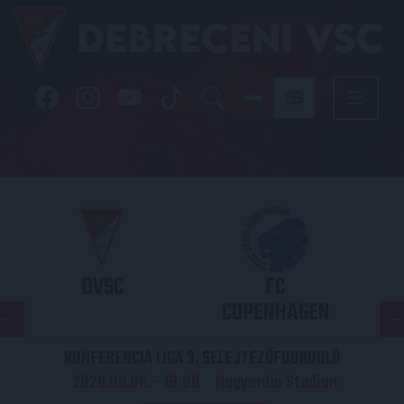
DVSC
FC
COPENHAGEN
KONFERENCIA LIGA 3. SELEJTEZŐFDORDULÓ
2026.08.06. - 19
00
Nagyerdei Stadion
: