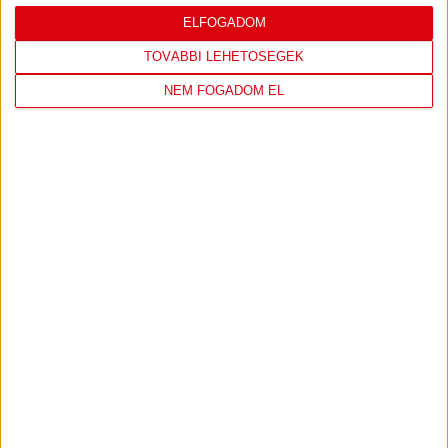
ELFOGADOM
TOVÁBBI LEHETŐSÉGEK
NEM FOGADOM EL
GALÉRIA! SZAKADÓ HÓBAN SINCS
MEGÁLLÁS
2023.11.30.
BŐVEBBEN