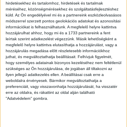
hirdetésekhez és tartalomhoz, hirdetések és tartalmak
méréséhez, közönségmérésekhez és szolgáltatásfejlesztéshez
küld.
Az Ön engedélyével mi és a partnereink eszközleolvasásos
GALÉRIA! REGENERÁCIÓ A TENGERBEN
módszerrel szerzett pontos geolokációs adatokat és azonosítási
információkat is felhasználhatunk. A megfelelő helyre kattintva
2024.01.12.
hozzájárulhat ahhoz, hogy mi és a 1733 partnereink a fent
leírtak szerint adatkezelést végezzünk. Másik lehetőségként a
megfelelő helyre kattintva elutasíthatja a hozzájárulást, vagy a
BŐVEBBEN
hozzájárulás megadása előtt részletesebb információkhoz
juthat, és megváltoztathatja beállításait.
Felhívjuk figyelmét,
hogy személyes adatainak bizonyos kezeléséhez nem feltétlenül
szükséges az Ön hozzájárulása, de jogában áll tiltakozni az
ilyen jellegű adatkezelés ellen. A beállításai csak erre a
weboldalra érvényesek. Bármikor megváltoztathatja a
preferenciáit, vagy visszavonhatja hozzájárulását, ha visszatér
erre az oldalra, és rákattint az oldal alján található
"Adatvédelem" gombra.