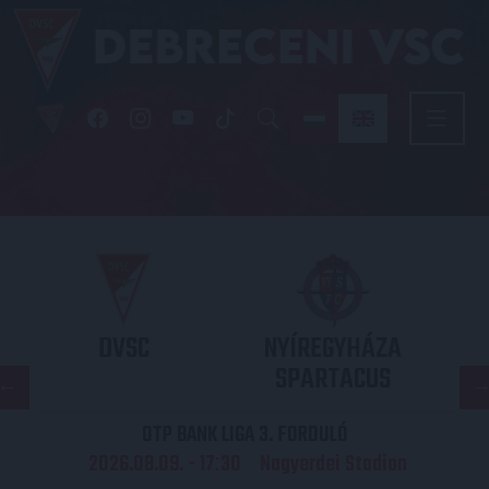
DVSC
NYÍREGYHÁZA
SPARTACUS
OTP BANK LIGA 3. FORDULÓ
2026.08.09. - 17
30
Nagyerdei Stadion
: