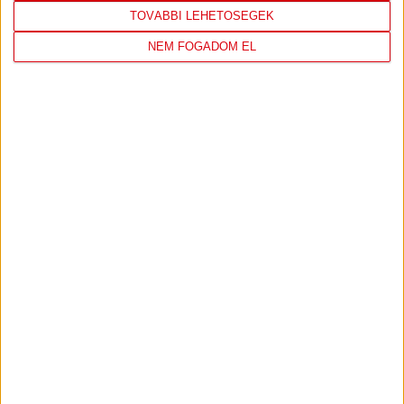
TOVÁBBI LEHETŐSÉGEK
NEM FOGADOM EL
KÉPEKEN A CSÜTÖRTÖK DÉLELŐTTI EDZÉS
2024.07.11.
BŐVEBBEN