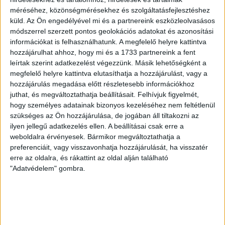
méréséhez, közönségmérésekhez és szolgáltatásfejlesztéshez
küld.
Az Ön engedélyével mi és a partnereink eszközleolvasásos
módszerrel szerzett pontos geolokációs adatokat és azonosítási
információkat is felhasználhatunk. A megfelelő helyre kattintva
hozzájárulhat ahhoz, hogy mi és a 1733 partnereink a fent
GALÉRIA! BÉKÉSCSABA-DVSC 0-4
leírtak szerint adatkezelést végezzünk. Másik lehetőségként a
megfelelő helyre kattintva elutasíthatja a hozzájárulást, vagy a
hozzájárulás megadása előtt részletesebb információkhoz
2024.09.15.
juthat, és megváltoztathatja beállításait.
Felhívjuk figyelmét,
hogy személyes adatainak bizonyos kezeléséhez nem feltétlenül
szükséges az Ön hozzájárulása, de jogában áll tiltakozni az
BŐVEBBEN
ilyen jellegű adatkezelés ellen. A beállításai csak erre a
weboldalra érvényesek. Bármikor megváltoztathatja a
preferenciáit, vagy visszavonhatja hozzájárulását, ha visszatér
erre az oldalra, és rákattint az oldal alján található
"Adatvédelem" gombra.