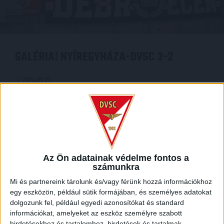
GALÉRIA! NYÍREGYHÁZA-DVSC 3-2
2024.09.22.
BŐVEBBEN
Az Ön adatainak védelme fontos a
számunkra
Mi és partnereink tárolunk és/vagy férünk hozzá információkhoz
egy eszközön, például sütik formájában, és személyes adatokat
dolgozunk fel, például egyedi azonosítókat és standard
információkat, amelyeket az eszköz személyre szabott
hirdetésekhez és tartalomhoz, hirdetések és tartalmak