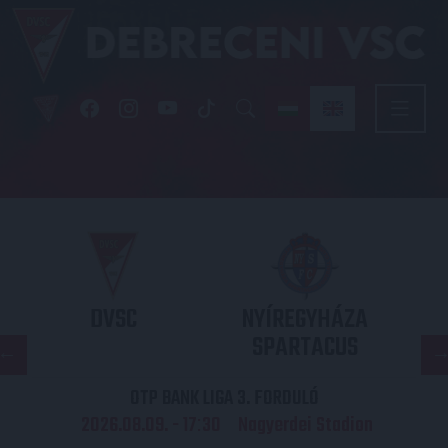
DVSC
NYÍREGYHÁZA
SPARTACUS
OTP BANK LIGA 3. FORDULÓ
2026.08.09. - 17
30
Nagyerdei Stadion
: