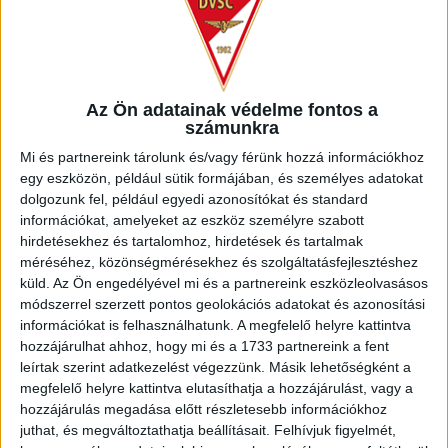
GALÉRIA! DIÓSGYŐR-DVSC 0-5
2026.04.19.
Az Ön adatainak védelme fontos a
számunkra
BŐVEBBEN
Mi és partnereink tárolunk és/vagy férünk hozzá információkhoz
egy eszközön, például sütik formájában, és személyes adatokat
dolgozunk fel, például egyedi azonosítókat és standard
információkat, amelyeket az eszköz személyre szabott
hirdetésekhez és tartalomhoz, hirdetések és tartalmak
méréséhez, közönségmérésekhez és szolgáltatásfejlesztéshez
küld.
Az Ön engedélyével mi és a partnereink eszközleolvasásos
módszerrel szerzett pontos geolokációs adatokat és azonosítási
információkat is felhasználhatunk. A megfelelő helyre kattintva
hozzájárulhat ahhoz, hogy mi és a 1733 partnereink a fent
leírtak szerint adatkezelést végezzünk. Másik lehetőségként a
megfelelő helyre kattintva elutasíthatja a hozzájárulást, vagy a
hozzájárulás megadása előtt részletesebb információkhoz
juthat, és megváltoztathatja beállításait.
Felhívjuk figyelmét,