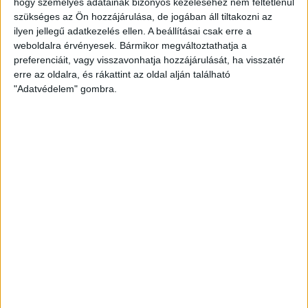
hogy személyes adatainak bizonyos kezeléséhez nem feltétlenül
szükséges az Ön hozzájárulása, de jogában áll tiltakozni az
ilyen jellegű adatkezelés ellen. A beállításai csak erre a
GALÉRIA! KISVÁRDA-DVSC 0-0
weboldalra érvényesek. Bármikor megváltoztathatja a
preferenciáit, vagy visszavonhatja hozzájárulását, ha visszatér
erre az oldalra, és rákattint az oldal alján található
2026.04.14.
"Adatvédelem" gombra.
BŐVEBBEN