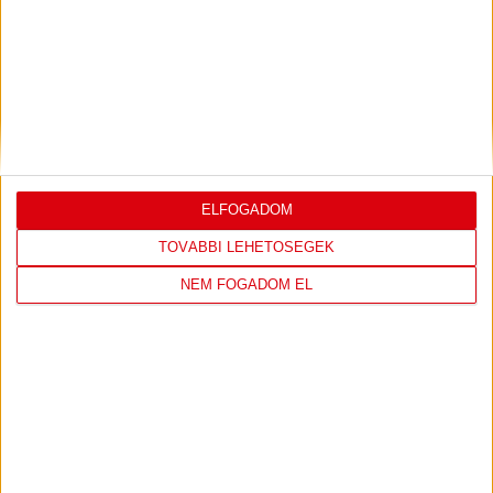
GALÉRIA! ZTE-DVSC 1-1
ELFOGADOM
2026.02.23.
TOVÁBBI LEHETŐSÉGEK
NEM FOGADOM EL
BŐVEBBEN