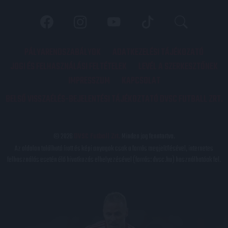
PÁLYARENDSZABÁLYOK
ADATKEZELÉSI TÁJÉKOZATÓ
JOGI ÉS FELHASZNÁLÁSI FELTÉTELEK
LEVÉL A SZERKESZTŐNEK
IMPRESSZUM
KAPCSOLAT
BELSŐ VISSZAÉLÉS-BEJELENTÉSI TÁJÉKOZTATÓ DVSC FUTBALL ZRT.
© 2026
DVSC Futball Zrt.
Minden jog fenntartva.
Az oldalon található írott és képi anyagok csak a forrás megjelölésével, internetes
felhasználás esetén élő hivatkozás elhelyezésével (forrás: dvsc.hu) használhatóak fel.