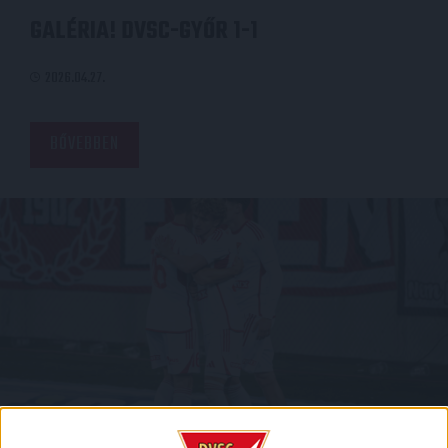
GALÉRIA! DVSC-GYŐR 1-1
2026.04.27.
BŐVEBBEN