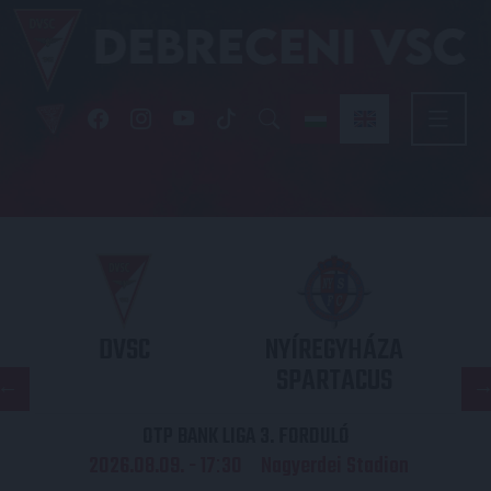
DVSC
NYÍREGYHÁZA
SPARTACUS
OTP BANK LIGA 3. FORDULÓ
2026.08.09. - 17
30
Nagyerdei Stadion
: