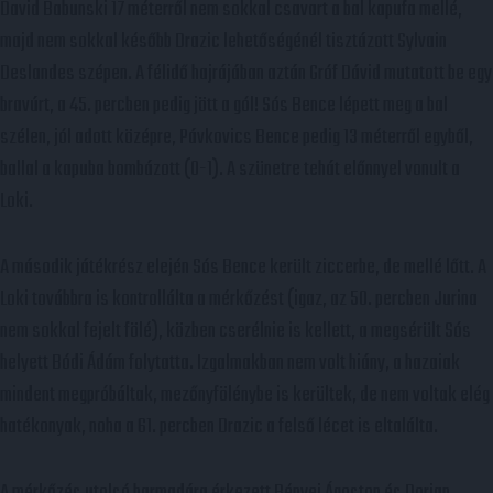
David Babunski 17 méterről nem sokkal csavart a bal kapufa mellé,
majd nem sokkal később Drazic lehetőségénél tisztázott Sylvain
Deslandes szépen. A félidő hajrájában aztán Gróf Dávid mutatott be egy
bravúrt, a 45. percben pedig jött a gól! Sós Bence lépett meg a bal
szélen, jól adott középre, Pávkovics Bence pedig 13 méterről egyből,
ballal a kapuba bombázott (0-1). A szünetre tehát előnnyel vonult a
Loki.
A második játékrész elején Sós Bence került ziccerbe, de mellé lőtt. A
Loki továbbra is kontrollálta a mérkőzést (igaz, az 50. percben Jurina
nem sokkal fejelt fölé), közben cserélnie is kellett, a megsérült Sós
helyett Bódi Ádám folytatta. Izgalmakban nem volt hiány, a hazaiak
mindent megpróbáltak, mezőnyfölénybe is kerültek, de nem voltak elég
hatékonyak, noha a 61. percben Drazic a felső lécet is eltalálta.
A mérkőzés utolsó harmadára érkezett Bényei Ágoston és Dorian