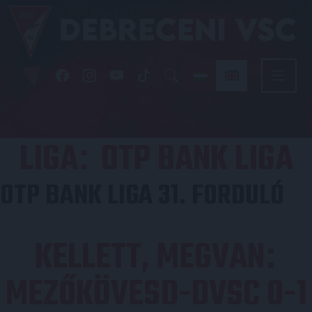
LIGA
OTP BANK LIGA
:
OTP BANK LIGA 31. FORDULÓ
KELLETT, MEGVAN
:
MEZŐKÖVESD-DVSC 0-1