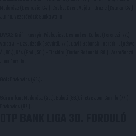
Madarász (Besirovic, 64.), Cseke, Cseri, Vajda – Drazic (Csurko, 64.),
Jurina. Vezetőedző: Supka Attila.
DVSC:
Gróf – Kusnyír, Pávkovics, Deslandes, Korhut (Ferenczi, 77.) –
Varga J. – Dzsudzsák (Bévárdi, 77.), David Babunski, Baráth P. (Bényei
Á., 69.), Sós (Bódi, 50.) – Tischler (Dorian Babunski, 69.). Vezetőedző:
Joan Carrillo.
Gól:
Pávkovics (45.).
Sárga lap:
Madarász (59.), Babati (86.), illetve Joan Carrillo (77.),
Pávkovics (87.).
OTP BANK LIGA 30. FORDULÓ