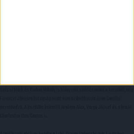
Sárga lap:
Halilovic (61.), Serafimov (92.).
OTP BANK LIGA 25. FORDULÓ
ÉRTÉKES GYŐZELEM
:
PAKS-DVSC 0-1
Nem éppen a legjobb előjelekkel várta a DVSC a paksi bajnokit, hiszen a
régóta maródi Bárány Donáton és Kundrák Norberten kívül Gróf Dávid,
Szécsi Márk és Korhut Mihály is hiányzott sérülés miatt a keretből, míg
Ferenczi Jánosra betegség miatt nem számíthatott Joan Carrillo
vezetőedző. A kezdőbe bekerült Hrabina Alex, Varga József és a brazil
Charleston Dos Santos is.