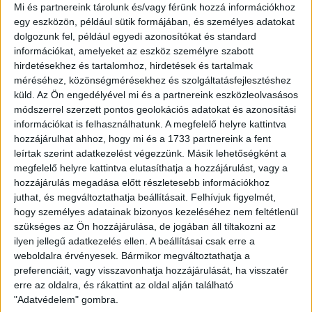
Mi és partnereink tárolunk és/vagy férünk hozzá információkhoz
alakították ki, ráadásul ki is használták: egy gyors ellentámadás
egy eszközön, például sütik formájában, és személyes adatokat
végén Heister adott középre balról, az érkező Nemanja Nikolics pedig 11
dolgozunk fel, például egyedi azonosítókat és standard
információkat, amelyeket az eszköz személyre szabott
méterről magabiztosan lőtt a kapuba (0-1).
hirdetésekhez és tartalomhoz, hirdetések és tartalmak
méréséhez, közönségmérésekhez és szolgáltatásfejlesztéshez
küld.
Az Ön engedélyével mi és a partnereink eszközleolvasásos
A gól után a fehérváriak kontrollálták a mérkőzést, de a félidő
módszerrel szerzett pontos geolokációs adatokat és azonosítási
közepére kezdett némileg éledezni a Loki támadójátéka is. Sajnos sok
információkat is felhasználhatunk. A megfelelő helyre kattintva
volt a pontatlanság (a játékvezetőnek is volt néhány vitatható ítélete),
hozzájárulhat ahhoz, hogy mi és a 1733 partnereink a fent
leírtak szerint adatkezelést végezzünk. Másik lehetőségként a
így nagyobb helyzetet nem sikerült kialakítani, sőt, a 34. percben a
megfelelő helyre kattintva elutasíthatja a hozzájárulást, vagy a
Fehérvár megduplázta előnyét, a leshatárról kiugró Nego jobb oldali
hozzájárulás megadása előtt részletesebb információkhoz
beadására Kodro érkezett, és közelről a kapuba lőtt. Hrabina Alex csak
juthat, és megváltoztathatja beállításait.
Felhívjuk figyelmét,
hogy személyes adatainak bizonyos kezeléséhez nem feltétlenül
hozzáérni tudott a labdához (0-2). A szünetre tehát jelentős hátrányba
szükséges az Ön hozzájárulása, de jogában áll tiltakozni az
került együttesünk (a vendégek lőttek egy lesgólt is), noha Pávkovics
ilyen jellegű adatkezelés ellen. A beállításai csak erre a
weboldalra érvényesek. Bármikor megváltoztathatja a
Bencének volt egy ígéretes csúsztatása.
preferenciáit, vagy visszavonhatja hozzájárulását, ha visszatér
erre az oldalra, és rákattint az oldal alján található
A második játékrész csere nélkül és debreceni próbálkozásokkal
"Adatvédelem" gombra.