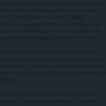
A múlt szombati, Fehérvár elleni meccsnek egy csapatnyi hiányzóval
futott neki a DVSC, keddre annyi pozitív változás történt, hogy Baráth
Péter és Sylvain Deslandes is visszatérhetett a gárdába.
Mezőkövesden a kapuban Gróf Dávid kezdett, balhátvédben Ferenczi
János helyett Korhut Mihály játszott a kezdéstől, a center pozícióját
pedig ezúttal nem Dorian Babunski, hanem Tischler Patrik töltötte be.
A mérkőzés legelején a Loki volt aktívabb, a 3. percben Dzsudzsák
Balázs passza után Sós Bence lőtt balról, mintegy 15 méterről, Tordai
bravúrral védett. Erre a Mezőkövesd élénk rohamokkal reagált (Jurina
például a 12. percben alig lőtt mellé), de a DVSC egyensúlyban tartotta a
találkozót.
A viszonylag jó iramú meccsen mindkét csapatban lehetett érezni a
gólt, de azt is, hogy nem akar nagyot kockáztatni. A 28. minutumban