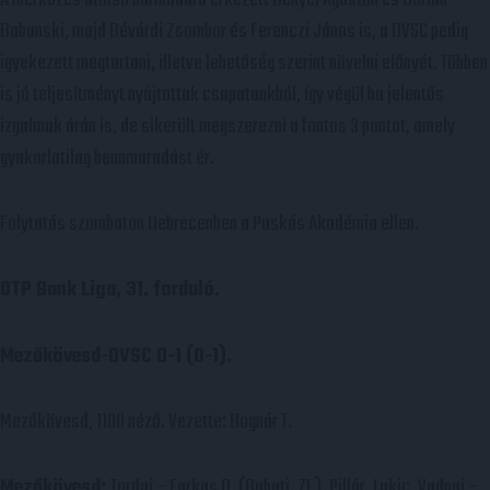
Babunski, majd Bévárdi Zsombor és Ferenczi János is, a DVSC pedig
igyekezett megtartani, illetve lehetőség szerint növelni előnyét. Többen
is jó teljesítményt nyújtottak csapatunkból, így végül ha jelentős
izgalmak árán is, de sikerült megszerezni a fontos 3 pontot, amely
gyakorlatilag bennmaradást ér.
Folytatás szombaton Debrecenben a Puskás Akadémia ellen.
OTP Bank Liga, 31. forduló.
Mezőkövesd-DVSC 0-1 (0-1).
Mezőkövesd, 1100 néző. Vezette: Bognár T.
Mezőkövesd:
Tordai – Farkas D. (Babati, 71.), Pillár, Lukic, Vadnai –