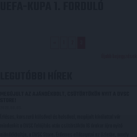
UEFA-KUPA 1. FORDULÓ
«
1
2
3
BEJEGYZÉS
Újabb bejegyzések
NAVIGÁCIÓ
LEGUTÓBBI HÍREK
MEGÚJULT AZ AJÁNDÉKBOLT, CSÜTÖRTÖKÖN NYIT A DVSC
STORE!
2026.08.05.
Ízléses, korszerű külsővel és belsővel, megújult kínálattal vár
mindenkit a DVSC felújítás után csütörtökön 16 órakor újra nyitó
ajándékboltja, a DVSC Store. Érdemes ellátogatni az üzletbe, amely