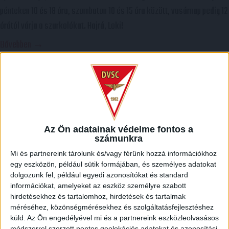
pénteken 10 és 18 óra, szombaton 10 és 15 óra között, vasárnap pedig 12
órától várja a szurkolókat. Hajrá, Loki!
Bővebben →
DVSC-COPENHAGEN
ELINDULT
:
JEGYÉRTÉKESÍTÉS, MINDEN TUDNIVALÓ ITT!
2026.08.04.
Az örmény Pjunyik Jereván elleni továbbjutás után a DVSC folytatja
útját az UEFA Konferencia Liga selejtezőjében, a harmadik kör első
Az Ön adatainak védelme fontos a
számunkra
mérkőzése a dán FC Copenhagen ellen augusztus 6-án, csütörtökön 19
Mi és partnereink tárolunk és/vagy férünk hozzá információkhoz
órától lesz a Nagyerdei Stadionban. A belépők immár elérhetők online, a
egy eszközön, például sütik formájában, és személyes adatokat
nagyerdeistadion.hu-n, illetve személyesen a stadion pénztáraiban
dolgozunk fel, például egyedi azonosítókat és standard
(nyitva hétköznap 10 és 18 óra között). Íme, […]
információkat, amelyeket az eszköz személyre szabott
hirdetésekhez és tartalomhoz, hirdetések és tartalmak
Bővebben →
méréséhez, közönségmérésekhez és szolgáltatásfejlesztéshez
küld.
Az Ön engedélyével mi és a partnereink eszközleolvasásos
módszerrel szerzett pontos geolokációs adatokat és azonosítási