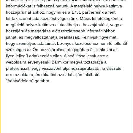
KOPPENHÁGAI OROSZLÁNOKKAL KÜZD MEG A LOKI
információkat is felhasználhatunk. A megfelelő helyre kattintva
A 16-szoros dán bajnok, 10-szeres dán kupagyőztes FC Copenhagen
hozzájárulhat ahhoz, hogy mi és a 1731 partnereink a fent
(Köbenhavn) együttesével küzd meg az UEFA Konferencia Liga harmadik
leírtak szerint adatkezelést végezzünk. Másik lehetőségként a
megfelelő helyre kattintva elutasíthatja a hozzájárulást, vagy a
selejtezőkörében a DVSC, az első mérkőzés csütörtökön 19 órától
hozzájárulás megadása előtt részletesebb információkhoz
kezdődik a Nagyerdei Stadionban. Nem túlzás, valódi nagyvad akadt a
juthat, és megváltoztathatja beállításait.
Felhívjuk figyelmét,
hogy személyes adatainak bizonyos kezeléséhez nem feltétlenül
Loki útjába, lássuk, mit érdemes tudni az Oroszlánok becenéven
szükséges az Ön hozzájárulása, de jogában áll tiltakozni az
emlegetett koppenhágai csapatról. A futballrajongók számára persze
ilyen jellegű adatkezelés ellen. A beállításai csak erre a
aligha kell […]
weboldalra érvényesek. Bármikor megváltoztathatja a
preferenciáit, vagy visszavonhatja hozzájárulását, ha visszatér
Bővebben →
erre az oldalra, és rákattint az oldal alján található
"Adatvédelem" gombra.
AUGUSZTUS 16-ÁN FOGADJUK AZ ETO-T
A Magyar Labdarúgó Szövetség Versenybizottsága elkészítette az OTP
Bank Liga 4. fordulójának pontos menetrendjét, melyből kiderül, hogy a
DVSC augusztus 16-án, vasárnap 16.30 órától fogadja az ETO FC-t a
Nagyerdei Stadionban.