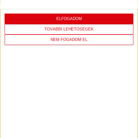
ELFOGADOM
LÁTOGASS EL A WEBSHOPBA ÉS
TOVÁBBI LEHETŐSÉGEK
VÁLASSZ A LEGÚJABB TERMÉKEINK
NEM FOGADOM EL
KÖZÜL!
IRÁNY A WEBSHOP