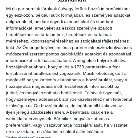
0
-
2
Mi és partnereink tárolunk és/vagy férünk hozzá információkhoz
egy eszközön, például sütik formájában, és személyes adatokat
dolgozunk fel, például egyedi azonosítókat és standard
információkat, amelyeket az eszköz személyre szabott
2019-10-30
MAGYAR KUPA 7.
MECCS
hirdetésekhez és tartalomhoz, hirdetések és tartalmak
11:30
FORDULÓ
RÉSZLETEI
méréséhez, közönségmérésekhez és szolgáltatásfejlesztéshez
küld.
Az Ön engedélyével mi és a partnereink eszközleolvasásos
módszerrel szerzett pontos geolokációs adatokat és azonosítási
információkat is felhasználhatunk. A megfelelő helyre kattintva
hozzájárulhat ahhoz, hogy mi és a 1733 partnereink a fent
leírtak szerint adatkezelést végezzünk. Másik lehetőségként a
megfelelő helyre kattintva elutasíthatja a hozzájárulást, vagy a
hozzájárulás megadása előtt részletesebb információkhoz
DOROGI FC
DVSC
juthat, és megváltoztathatja beállításait.
Felhívjuk figyelmét,
hogy személyes adatainak bizonyos kezeléséhez nem feltétlenül
szükséges az Ön hozzájárulása, de jogában áll tiltakozni az
1
-
1
ilyen jellegű adatkezelés ellen. A beállításai csak erre a
weboldalra érvényesek. Bármikor megváltoztathatja a
preferenciáit, vagy visszavonhatja hozzájárulását, ha visszatér
erre az oldalra, és rákattint az oldal alján található
2019-12-11
MAGYAR KUPA 8.
MECCS