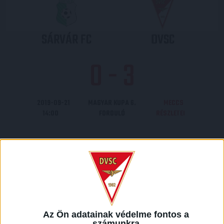
SÁRVÁR FC
DVSC
0
-
3
2019-09-21
MAGYAR KUPA 6.
MECCS
14:00
FORDULÓ
RÉSZLETEI
TATABÁNYAI
DVSC
SC
Az Ön adatainak védelme fontos a
számunkra