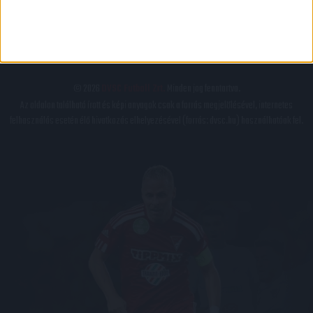
IMPRESSZUM
KAPCSOLAT
BELSŐ VISSZAÉLÉS-BEJELENTÉSI TÁJÉKOZTATÓ DVSC FUTBALL ZRT.
© 2026
DVSC Futball Zrt.
Minden jog fenntartva.
Az oldalon található írott és képi anyagok csak a forrás megjelölésével, internetes
felhasználás esetén élő hivatkozás elhelyezésével (forrás: dvsc.hu) használhatóak fel.