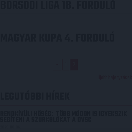
BORSODI LIGA 18. FORDULÓ
MAGYAR KUPA 4. FORDULÓ
«
1
2
BEJEGYZÉS
Újabb bejegyzések
NAVIGÁCIÓ
LEGUTÓBBI HÍREK
RENDKÍVÜLI HŐSÉG
TÖBB MÓDON IS IGYEKSZIK
:
SEGÍTENI A SZURKOLÓKAT A DVSC
2026.08.06.