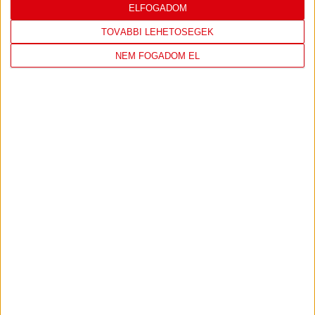
ELFOGADOM
TOVÁBBI LEHETŐSÉGEK
BŐVEBBEN
NEM FOGADOM EL
BORSODI LIGA 26. FORDULÓ