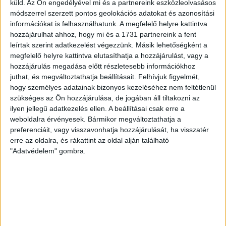
küld.
Az Ön engedélyével mi és a partnereink eszközleolvasásos
módszerrel szerzett pontos geolokációs adatokat és azonosítási
Bővebben →
információkat is felhasználhatunk. A megfelelő helyre kattintva
hozzájárulhat ahhoz, hogy mi és a 1731 partnereink a fent
DVSC-COPENHAGEN
ELINDULT
:
leírtak szerint adatkezelést végezzünk. Másik lehetőségként a
JEGYÉRTÉKESÍTÉS, MINDEN TUDNIVALÓ ITT!
megfelelő helyre kattintva elutasíthatja a hozzájárulást, vagy a
hozzájárulás megadása előtt részletesebb információkhoz
2026.08.04.
juthat, és megváltoztathatja beállításait.
Felhívjuk figyelmét,
Az örmény Pjunyik Jereván elleni továbbjutás után a DVSC folytatja
hogy személyes adatainak bizonyos kezeléséhez nem feltétlenül
útját az UEFA Konferencia Liga selejtezőjében, a harmadik kör első
szükséges az Ön hozzájárulása, de jogában áll tiltakozni az
ilyen jellegű adatkezelés ellen. A beállításai csak erre a
mérkőzése a dán FC Copenhagen ellen augusztus 6-án, csütörtökön 19
weboldalra érvényesek. Bármikor megváltoztathatja a
órától lesz a Nagyerdei Stadionban. A belépők immár elérhetők online, a
preferenciáit, vagy visszavonhatja hozzájárulását, ha visszatér
nagyerdeistadion.hu-n, illetve személyesen a stadion pénztáraiban
erre az oldalra, és rákattint az oldal alján található
"Adatvédelem" gombra.
(nyitva hétköznap 10 és 18 óra között). Íme, […]
Bővebben →
KOPPENHÁGAI OROSZLÁNOKKAL KÜZD MEG A LOKI
A 16-szoros dán bajnok, 10-szeres dán kupagyőztes FC Copenhagen