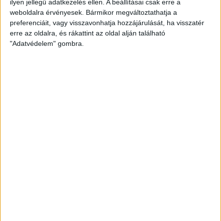
ilyen jellegű adatkezelés ellen. A beállításai csak erre a
weboldalra érvényesek. Bármikor megváltoztathatja a
preferenciáit, vagy visszavonhatja hozzájárulását, ha visszatér
erre az oldalra, és rákattint az oldal alján található
"Adatvédelem" gombra.
BATE BORISZOV
1
2
3
4
5
6
7
»
BEJEGYZÉS
Régebbi bejegyzések