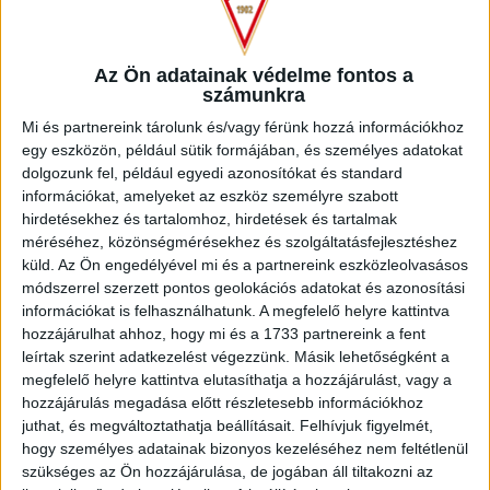
SOPRONI VSE
Az Ön adatainak védelme fontos a
számunkra
Mi és partnereink tárolunk és/vagy férünk hozzá információkhoz
egy eszközön, például sütik formájában, és személyes adatokat
dolgozunk fel, például egyedi azonosítókat és standard
információkat, amelyeket az eszköz személyre szabott
hirdetésekhez és tartalomhoz, hirdetések és tartalmak
méréséhez, közönségmérésekhez és szolgáltatásfejlesztéshez
küld.
Az Ön engedélyével mi és a partnereink eszközleolvasásos
módszerrel szerzett pontos geolokációs adatokat és azonosítási
információkat is felhasználhatunk. A megfelelő helyre kattintva
hozzájárulhat ahhoz, hogy mi és a 1733 partnereink a fent
leírtak szerint adatkezelést végezzünk. Másik lehetőségként a
megfelelő helyre kattintva elutasíthatja a hozzájárulást, vagy a
hozzájárulás megadása előtt részletesebb információkhoz
CLIFTONVILLE FC
juthat, és megváltoztathatja beállításait.
Felhívjuk figyelmét,
hogy személyes adatainak bizonyos kezeléséhez nem feltétlenül
szükséges az Ön hozzájárulása, de jogában áll tiltakozni az