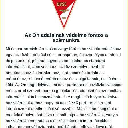
Kondás Elemér ezúttal is számított a fiatalokra, hiszen nekik is
köszönhető, hogy idáig eljutott a csapat. A kezdőben kapott szerepet
Kuti Krisztián, Sós Bence, Berdó Péter és Szécsi Márk is.
Az Ön adatainak védelme fontos a
számunkra
A mérkőzés 8. percében Ugrai tizenegyesével megszerezte a vezetést
Mi és partnereink tárolunk és/vagy férünk hozzá információkhoz
a Ferencváros. A játékvezető azért ítélt büntetőt, mert Vladan Csukics
egy eszközön, például sütik formájában, és személyes adatokat
dolgozunk fel, például egyedi azonosítókat és standard
lábát eltalálta a 16-oson belül Berdó Péter, és a vendégek
információkat, amelyeket az eszköz személyre szabott
középpályása látványosan esett egyet. A 15. percben nagy Loki-helyzet
hirdetésekhez és tartalomhoz, hirdetések és tartalmak
maradt ki: Korhut Mihály bal oldali beadását a túloldali ötös sarkáról
méréséhez, közönségmérésekhez és szolgáltatásfejlesztéshez
küld.
Az Ön engedélyével mi és a partnereink eszközleolvasásos
az oldalhálóba fejelte Szécsi Márk. Ezután a Ferencváros előtt adódott
módszerrel szerzett pontos geolokációs adatokat és azonosítási
lehetőség, de kimaradt, majd a túloldalon Sós bal oldali beadásáról
információkat is felhasználhatunk. A megfelelő helyre kattintva
Tisza Tibor maradt le.
hozzájárulhat ahhoz, hogy mi és a 1733 partnereink a fent
leírtak szerint adatkezelést végezzünk. Másik lehetőségként a
megfelelő helyre kattintva elutasíthatja a hozzájárulást, vagy a
A 32. percben megfogyatkozott együttesünk, amikor Ludánszki Bence
hozzájárulás megadása előtt részletesebb információkhoz
juthat, és megváltoztathatja beállításait.
Felhívjuk figyelmét,