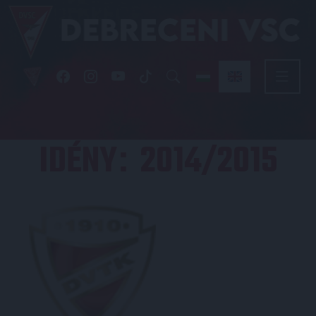
IDÉNY
2014/2015
: