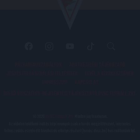
PÁLYARENDSZABÁLYOK
ADATKEZELÉSI TÁJÉKOZATÓ
JOGI ÉS FELHASZNÁLÁSI FELTÉTELEK
LEVÉL A SZERKESZTŐNEK
IMPRESSZUM
KAPCSOLAT
BELSŐ VISSZAÉLÉS-BEJELENTÉSI TÁJÉKOZTATÓ DVSC FUTBALL ZRT.
© 2026
DVSC Futball Zrt.
Minden jog fenntartva.
Az oldalon található írott és képi anyagok csak a forrás megjelölésével, internetes
felhasználás esetén élő hivatkozás elhelyezésével (forrás: dvsc.hu) használhatóak fel.