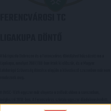
FERENCVÁROSI TC
LIGAKUPA DÖNTŐ
A házigazda Debrecen és a Ferencváros döntőjével búcsúzott ma a
Ligakupa, amelyet 2007/08-ban írtak ki először, és a Magyar
Labdarúgó Szövetség döntése alapján a következő szezonban már nem
rendeznek meg.
A DVSC-TEVA egyszer már elnyerte a trófeát ebben a sorozatban,
méghozzá 2010-ben. A Ferencváros szintén egyszer diadalmaskodott,
2013-ban végzett az élen.