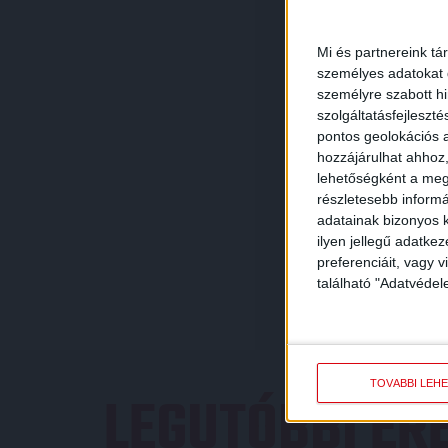
Mi és partnereink tá
személyes adatokat d
személyre szabott h
szolgáltatásfejleszté
pontos geolokációs a
hozzájárulhat ahhoz,
lehetőségként a megf
részletesebb informác
adatainak bizonyos k
ilyen jellegű adatke
preferenciáit, vagy v
található "Adatvéde
TOVÁBBI LEH
LEGUTÓBBI E