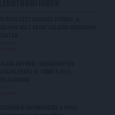
LEGUTÓBBI HÍREK
70 ÉVES LETT KEREKES GYÖRGY, A
VALAHA VOLT EGYIK LEGJOBB DEBRECENI
CSATÁR
2026.08.08.
Bővebben →
VAJDA BOTOND
VASÁRNAP 100
:
SZÁZALÉKNÁL IS TÖBBET KELL
BELEADNUNK
2026.08.07.
Bővebben →
SZURKOLÓI INFORMÁCIÓK A DVSC-