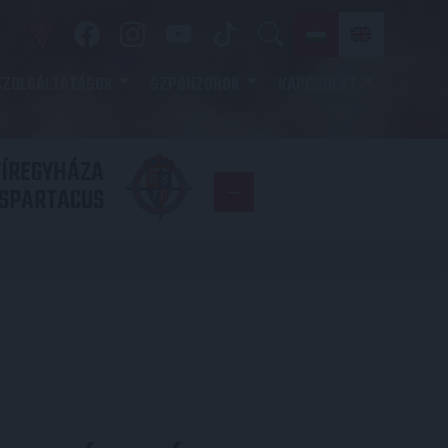
SZOLGÁLTATÁSOK
SZPONZOROK
KAPCSOLAT
YÍREGYHÁZA
FC
SPARTACUS
COPENHAGE