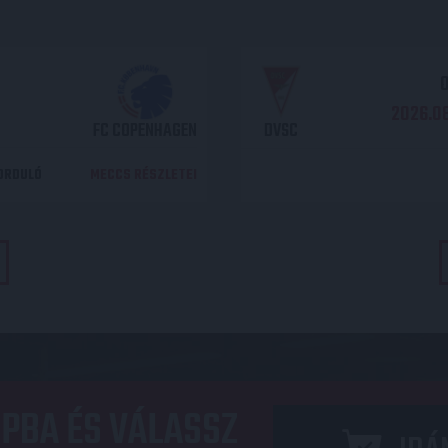
O
2026.08
FC COPENHAGEN
DVSC
DORDULÓ
MECCS RÉSZLETEI
PBA ÉS VÁLASSZ