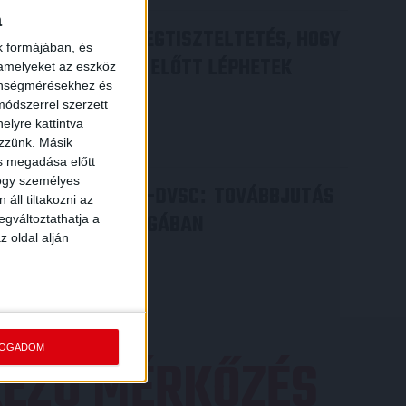
a
DÉNES VILMOS
MEGTISZTELTETÉS, HOGY
:
k formájában, és
ILYEN SZURKOLÓK ELŐTT LÉPHETEK
 amelyeket az eszköz
zönségmérésekhez és
PÁLYÁRA
ódszerrel szerzett
2026.07.31.
elyre kattintva
Bővebben →
ezzünk. Másik
ás megadása előtt
hogy személyes
PJUNYIK JEREVÁN-DVSC
TOVÁBBJUTÁS
:
áll tiltakozni az
A KONFERENCIA LIGÁBAN
egváltoztathatja a
z oldal alján
Bővebben →
FOGADOM
EZŐ MÉRKŐZÉS