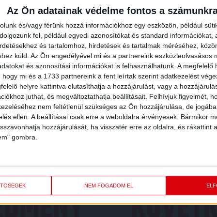
Az Ön adatainak védelme fontos a számunkr
rolunk és/vagy férünk hozzá információkhoz egy eszközön, például süti
olgozunk fel, például egyedi azonosítókat és standard információkat,
irdetésekhez és tartalomhoz, hirdetések és tartalmak méréséhez, kö
shez küld.
Az Ön engedélyével mi és a partnereink eszközleolvasásos m
datokat és azonosítási információkat is felhasználhatunk. A megfelelő h
 hogy mi és a 1733 partnereink a fent leírtak szerint adatkezelést vég
elelő helyre kattintva elutasíthatja a hozzájárulást, vagy a hozzájárul
iókhoz juthat, és megváltoztathatja beállításait.
Felhívjuk figyelmét, 
ezeléséhez nem feltétlenül szükséges az Ön hozzájárulása, de jogában 
zelés ellen. A beállításai csak erre a weboldalra érvényesek. Bármikor m
isszavonhatja hozzájárulását, ha visszatér erre az oldalra, és rákattint a
lem" gombra.
ETŐSÉGEK
NEM FOGADOM EL
EL
REDMÉNY
KÖVETK