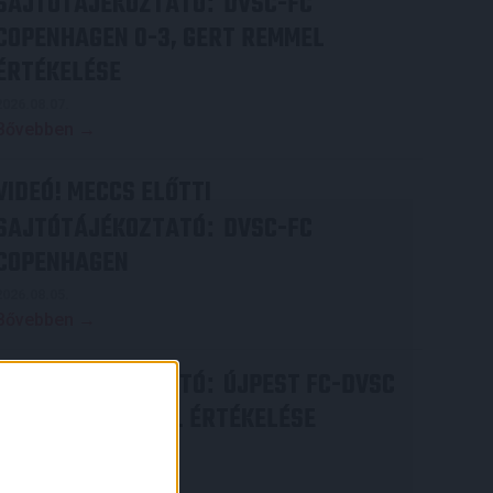
SAJTÓTÁJÉKOZTATÓ
DVSC-FC
:
COPENHAGEN 0-3, GERT REMMEL
ÉRTÉKELÉSE
2026.08.07.
Bővebben →
VIDEÓ! MECCS ELŐTTI
SAJTÓTÁJÉKOZTATÓ
DVSC-FC
:
COPENHAGEN
2026.08.05.
Bővebben →
SAJTÓTÁJÉKOZTATÓ
ÚJPEST FC-DVSC
:
4-2, GERT REMMEL ÉRTÉKELÉSE
2026.08.03.
×
Bővebben →