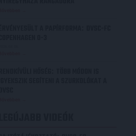
NYÍREGYHÁZA RANGADÓRA
Bővebben →
ÉRVÉNYESÜLT A PAPÍRFORMA
DVSC-FC
:
COPENHAGEN 0-3
2026.08.06.
Bővebben →
RENDKÍVÜLI HŐSÉG
TÖBB MÓDON IS
:
IGYEKSZIK SEGÍTENI A SZURKOLÓKAT A
DVSC
Bővebben →
LEGÚJABB VIDEÓK