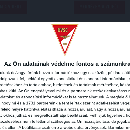
M A VIDEÓT
MEGNÉZEM A VIDEÓT
Az Ön adatainak védelme fontos a számunkr
rolunk és/vagy férünk hozzá információkhoz egy eszközön, például süti
olgozunk fel, például egyedi azonosítókat és standard információkat,
irdetésekhez és tartalomhoz, hirdetések és tartalmak méréséhez, kö
ROBBANÉKONYSÁG- 
ÁJÉKOZTATÓ
DVSC-
:
shez küld.
Az Ön engedélyével mi és a partnereink eszközleolvasásos m
datokat és azonosítási információkat is felhasználhatunk. A megfelelő h
GYORSASÁGFEJLESZ
 hogy mi és a 1731 partnereink a fent leírtak szerint adatkezelést vég
LOKI EDZÉSÉN
elelő helyre kattintva elutasíthatja a hozzájárulást, vagy a hozzájárul
iókhoz juthat, és megváltoztathatja beállításait.
Felhívjuk figyelmét, 
ezeléséhez nem feltétlenül szükséges az Ön hozzájárulása, de jogában 
2021.01.20.
r és Waltner Róbert
zelés ellen. A beállításai csak erre a weboldalra érvényesek. Bármikor m