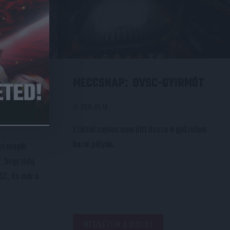
ZDENI
MECCSNAP
DVSC-GYIRMÓT
:
2021.02.16.
Ezúttal sajnos nem jött össze a győzelem
hazai pályán.
rzi magát
, hogy még
SC, és már a
MEGNÉZEM A VIDEÓT