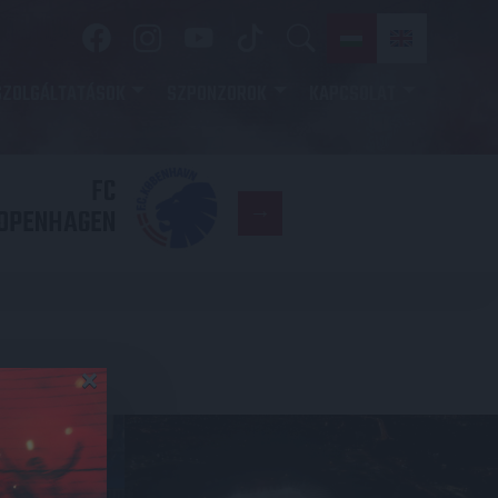
SZOLGÁLTATÁSOK
SZPONZOROK
KAPCSOLAT
FC
DVSC
OPENHAGEN
×