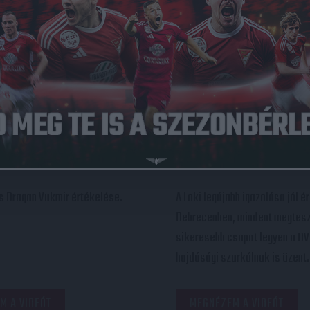
ÁJÉKOZTATÓ
KALAFAT ÁLMOS
KÜ
:
:
-DVSC
FOGOK!
2021.02.19.
és Dragan Vukmir értékelése.
A Loki legújabb igazolása jól é
Debrecenben, mindent megtesz
sikeresebb csapat legyen a DV
hajdúsági szurkólnak is üzent.
M A VIDEÓT
MEGNÉZEM A VIDEÓT