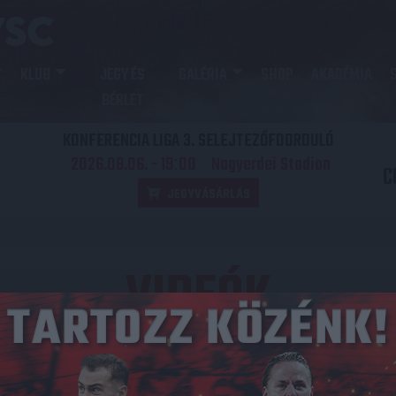
KLUB
JEGY ÉS
GALÉRIA
SHOP
AKADÉMIA
BÉRLET
KONFERENCIA LIGA 3. SELEJTEZŐFDORDULÓ
2026.08.06. - 19
00
Nagyerdei Stadion
:
C
JEGYVÁSÁRLÁS
VIDEÓK