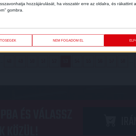
isszavonhatja hozzájárulását, ha visszatér erre az oldalra, és rákattint a
Folyamatosan készül a DVSC a 
lem" gombra.
bajnoki rajtra.
M A VIDEÓT
MEGNÉZEM A VIDEÓT
ETŐSÉGEK
NEM FOGADOM EL
EL
...
48
49
50
51
52
53
54
55
56
57
58
...
PBA ÉS VÁLASSZ
IRÁ
K KÖZÜL!