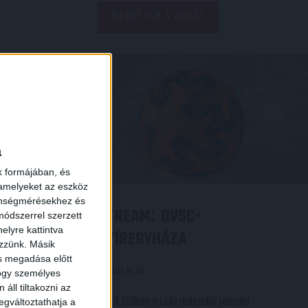
MEGNÉZEM A VIDEÓT
a
k formájában, és
 amelyeket az eszköz
zönségmérésekhez és
ÉS
STREAM
DVSC-
:
ódszerrel szerzett
elyre kattintva
TÉS A
NYÍREGYHÁZA
ezzünk. Másik
ás megadása előtt
2021.01.16.
hogy személyes
áll tiltakozni az
Nézd élőben a Loki második januári
egváltoztathatja a