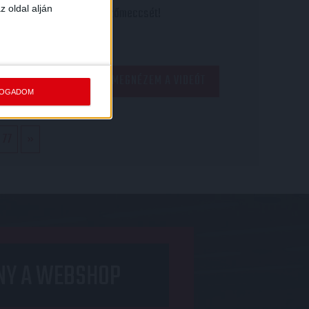
z oldal alján
edzőmeccsét!
jövő hétvégi
MEGNÉZEM A VIDEÓT
FOGADOM
77
»
NY A WEBSHOP