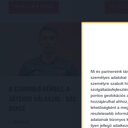
MEGNÉZEM A VIDEÓT
MEGNÉZE
Mi és partnereink tá
személyes adatokat d
személyre szabott h
A SZURKOLÓ KÉRDEZ, A
SAJTÓT
szolgáltatásfejleszté
pontos geolokációs a
JÁTÉKOS VÁLASZOL
SÓS
SIÓFOK
:
hozzájárulhat ahhoz,
BENCE
lehetőségként a megf
2021.01.31.
részletesebb informác
adatainak bizonyos k
2021.02.05.
Kondás Elemé
ilyen jellegű adatke