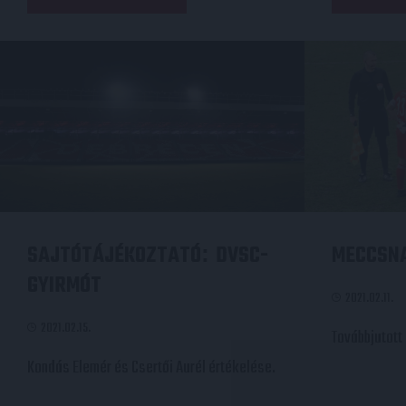
SAJTÓTÁJÉKOZTATÓ
DVSC-
MECCSN
:
GYIRMÓT
2021.02.11.
2021.02.15.
Továbbjutott
Kondás Elemér és Csertői Aurél értékelése.