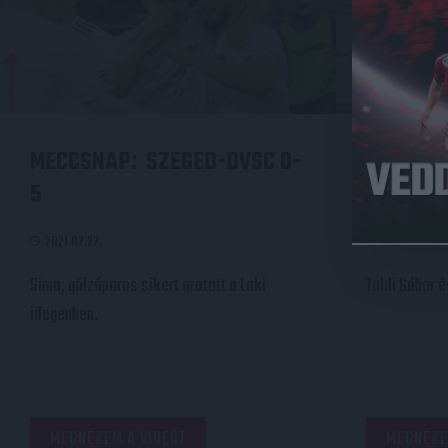
MECCSNAP
SZEGED-DVSC 0-
SAJTÓT
:
5
SZEGED
2021.02.22.
2021.02.21.
Sima, gólzáporos sikert aratott a Loki
Toldi Gábor 
idegenben.
MEGNÉZEM A VIDEÓT
MEGNÉZE