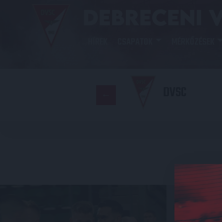
HÍREK
CSAPATOK
MÉRKŐZÉSEK
DVSC