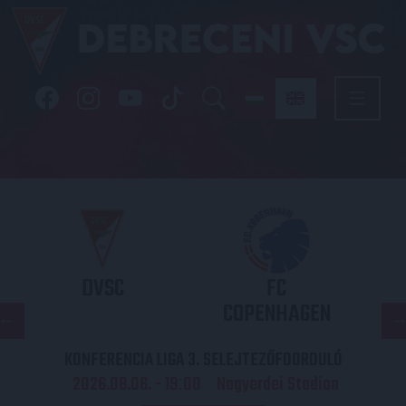
DVSC
FC
COPENHAGEN
KONFERENCIA LIGA 3. SELEJTEZŐFDORDULÓ
2026.08.06. - 19
00
Nagyerdei Stadion
: