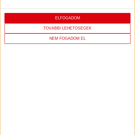
Többek között kiderül, miért igazolt Debrecenbe, ki a
példaképe, mi inspirálta a haját, és feljutás esetén marad-e
ELFOGADOM
a Lokiban.
TOVÁBBI LEHETŐSÉGEK
NEM FOGADOM EL
MEGNÉZEM A VIDEÓT