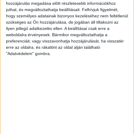
hozzájárulás megadása előtt részletesebb információkhoz
juthat, és megváltoztathatja beállításait.
Felhívjuk figyelmét,
hogy személyes adatainak bizonyos kezeléséhez nem feltétlenül
szükséges az Ön hozzájárulása, de jogában áll tiltakozni az
ilyen jellegű adatkezelés ellen. A beállításai csak erre a
weboldalra érvényesek. Bármikor megváltoztathatja a
preferenciáit, vagy visszavonhatja hozzájárulását, ha visszatér
erre az oldalra, és rákattint az oldal alján található
"Adatvédelem" gombra.
MECCSNAP
DVSC-SZENTLŐRINC
:
2020.11.26.
Újabb magabiztos hazai siker, íme, a Szentlőrinc elleni
bajnoki kulisszái.
MEGNÉZEM A VIDEÓT