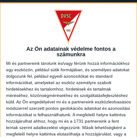
MECCSNAP
HALADÁS-DVSC 0-0
:
Az Ön adatainak védelme fontos a
számunkra
2020.11.30.
Mi és partnereink tárolunk és/vagy férünk hozzá információkhoz
egy eszközön, például sütik formájában, és személyes adatokat
Gól nélküli döntetlennel zárult a szombathelyi rangadó.
dolgozunk fel, például egyedi azonosítókat és standard
információkat, amelyeket az eszköz személyre szabott
hirdetésekhez és tartalomhoz, hirdetések és tartalmak
MEGNÉZEM A VIDEÓT
méréséhez, közönségmérésekhez és szolgáltatásfejlesztéshez
küld.
Az Ön engedélyével mi és a partnereink eszközleolvasásos
módszerrel szerzett pontos geolokációs adatokat és azonosítási
információkat is felhasználhatunk. A megfelelő helyre kattintva
hozzájárulhat ahhoz, hogy mi és a 1731 partnereink a fent
leírtak szerint adatkezelést végezzünk. Másik lehetőségként a
megfelelő helyre kattintva elutasíthatja a hozzájárulást, vagy a