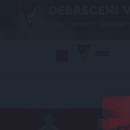
HÍREK
CSAPATOK
MÉRKŐZÉSEK
DVSC