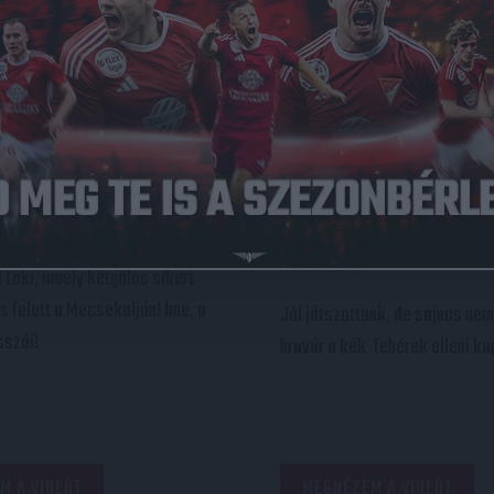
AP
PÉCS-DVSC 0-2
MECCSNAP
DVSC-MT
:
:
MAGYAR KUPA
2021.03.11.
a Loki, amely kétgólos sikert
s felett a Mecsekalján! Íme, a
Jól játszottunk, de sajnos nem
sszái!
bravúr a kék-fehérek elleni 
M A VIDEÓT
MEGNÉZEM A VIDEÓT