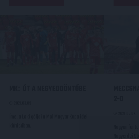
MK
ÚT A NEGYEDDÖNTŐBE
MECCSN
:
2-0
2021.03.09.
2021.03.07.
Íme, a Loki góljai a Mol Magyar Kupa idei
kiírásában.
Nagyon fontos
Nagyerdei St