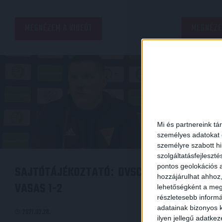
MEGNÉZEM A VIDEÓT
MEGNÉZE
Mi és partnereink tá
személyes adatokat d
személyre szabott h
szolgáltatásfejleszté
pontos geolokációs a
SAJTÓTÁJÉKOZTATÓ
DVSC-
KINYIK 
:
hozzájárulhat ahhoz,
VASAS 1-2
MECCSRE
lehetőségként a megf
részletesebb informác
adatainak bizonyos k
2021.02.28.
2021.02.26.
ilyen jellegű adatke