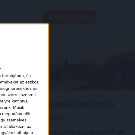
MEGNÉZEM A VIDEÓT
a
k formájában, és
 amelyeket az eszköz
zönségmérésekhez és
ódszerrel szerzett
elyre kattintva
ÓFOK 2-1
MECCSNAP
DVSC-SIÓFOK
:
ezzünk. Másik
ás megadása előtt
2021.02.24.
hogy személyes
áll tiltakozni az
ben nyert a
A Balaton-partiakat fogadja a Loki a Magyar
egváltoztathatja a