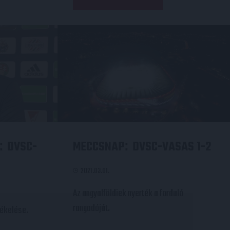
DVSC-
MECCSNAP
DVSC-VASAS 1-2
:
:
2021.03.01.
Az angyalföldiek nyerték a forduló
rangadóját.
tékelése.