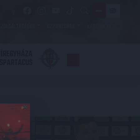
SZOLGÁLTATÁSOK
SZPONZOROK
KAPCSOLAT
YÍREGYHÁZA
FC
SPARTACUS
COPENHAGE
×