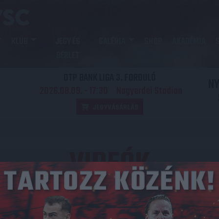
KLUB
JEGY ÉS
GALÉRIA
SHOP
AKADÉMIA
BÉRLET
OTP BANK LIGA 3. FORDULÓ
N
2026.08.09. - 17
30
Nagyerdei Stadion
:
JEGYVÁSÁRLÁS
VIDEÓK