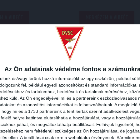
M A VIDEÓT
MEGNÉZEM A VIDEÓT
Az Ön adatainak védelme fontos a számunkr
rolunk és/vagy férünk hozzá információkhoz egy eszközön, például süti
olgozunk fel, például egyedi azonosítókat és standard információkat,
irdetésekhez és tartalomhoz, hirdetések és tartalmak méréséhez, kö
shez küld.
Az Ön engedélyével mi és a partnereink eszközleolvasásos m
datokat és azonosítási információkat is felhasználhatunk. A megfelelő h
ÁKOS
NB I-ES SZINTŰ
MECCSNAP
DVSC-SI
:
:
 hogy mi és a 1733 partnereink a fent leírtak szerint adatkezelést vég
 SZÁMÍTOK
elelő helyre kattintva elutasíthatja a hozzájárulást, vagy a hozzájárul
2021.02.25.
iókhoz juthat, és megváltoztathatja beállításait.
Felhívjuk figyelmét, 
ezeléséhez nem feltétlenül szükséges az Ön hozzájárulása, de jogában 
A szív diadala volt: a 123. perc
zelés ellen. A beállításai csak erre a weboldalra érvényesek. Bármikor m