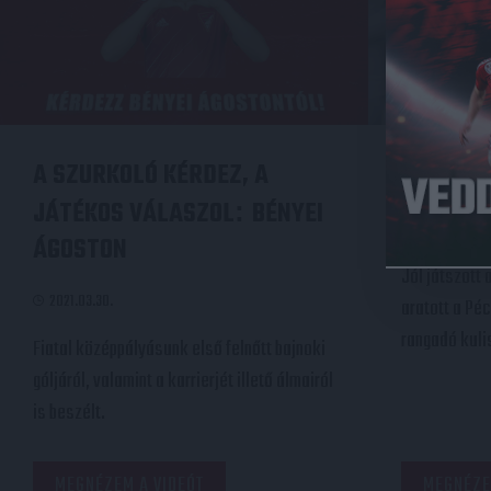
A SZURKOLÓ KÉRDEZ, A
MECCSN
JÁTÉKOS VÁLASZOL
BÉNYEI
:
2021.03.15.
ÁGOSTON
Jól játszott 
2021.03.30.
aratott a Péc
rangadó kuli
Fiatal középpályásunk első felnőtt bajnoki
góljáról, valamint a karrierjét illető álmairól
is beszélt.
MEGNÉZEM A VIDEÓT
MEGNÉZE