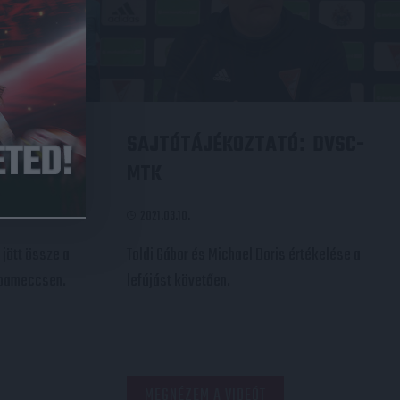
K 1-2,
SAJTÓTÁJÉKOZTATÓ
DVSC-
:
MTK
2021.03.10.
 jött össze a
Toldi Gábor és Michael Boris értékelése a
kupameccsen.
lefújást követően.
MEGNÉZEM A VIDEÓT