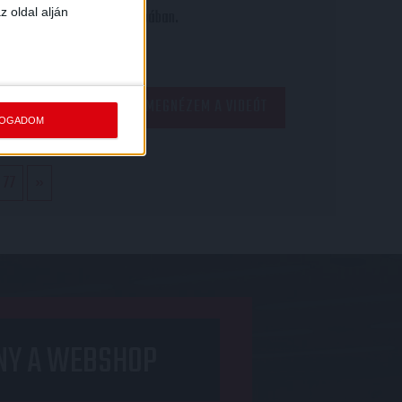
z oldal alján
Kupában.
MEGNÉZEM A VIDEÓT
FOGADOM
77
»
NY A WEBSHOP