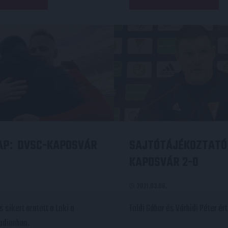
AP
DVSC-KAPOSVÁR
SAJTÓTÁJÉKOZTATÓ
:
KAPOSVÁR 2-0
2021.03.06.
 sikert aratott a Loki a
Toldi Gábor és Várhidi Péter ér
adionban.