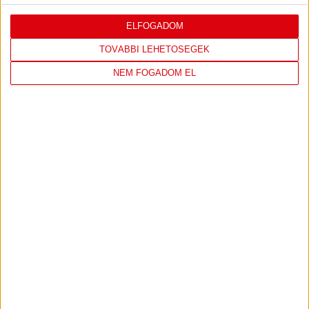
A Loki első felkészülési meccsének legfőbb pillanatai.
ELFOGADOM
MEGNÉZEM A VIDEÓT
TOVÁBBI LEHETŐSÉGEK
NEM FOGADOM EL
ERŐSÍTÉS ÉS BOMBAGÓLOK A LOKI KEDDI