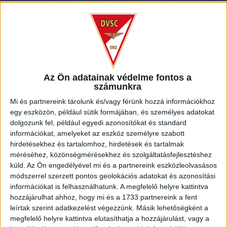
Az Ön adatainak védelme fontos a
számunkra
SAJTÓTÁJÉKOZTATÓ
DVSC-BUDAÖRS
:
Mi és partnereink tárolunk és/vagy férünk hozzá információkhoz
egy eszközön, például sütik formájában, és személyes adatokat
2020.08.02.
dolgozunk fel, például egyedi azonosítókat és standard
információkat, amelyeket az eszköz személyre szabott
Kondás Elemér és Bognár György értékelése a lefújást
hirdetésekhez és tartalomhoz, hirdetések és tartalmak
követően.
méréséhez, közönségmérésekhez és szolgáltatásfejlesztéshez
küld.
Az Ön engedélyével mi és a partnereink eszközleolvasásos
módszerrel szerzett pontos geolokációs adatokat és azonosítási
MEGNÉZEM A VIDEÓT
információkat is felhasználhatunk. A megfelelő helyre kattintva
hozzájárulhat ahhoz, hogy mi és a 1733 partnereink a fent
leírtak szerint adatkezelést végezzünk. Másik lehetőségként a
megfelelő helyre kattintva elutasíthatja a hozzájárulást, vagy a