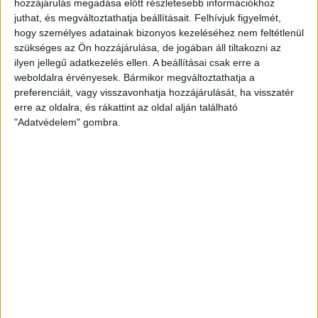
hozzájárulás megadása előtt részletesebb információkhoz
juthat, és megváltoztathatja beállításait.
Felhívjuk figyelmét,
hogy személyes adatainak bizonyos kezeléséhez nem feltétlenül
szükséges az Ön hozzájárulása, de jogában áll tiltakozni az
ilyen jellegű adatkezelés ellen. A beállításai csak erre a
weboldalra érvényesek. Bármikor megváltoztathatja a
preferenciáit, vagy visszavonhatja hozzájárulását, ha visszatér
erre az oldalra, és rákattint az oldal alján található
"Adatvédelem" gombra.
A LOKI TV KÉRDEZ, A SZURKOLÓ
VÁLASZOL
DVSC-BUDAÖRS
:
2020.07.31.
Csapatunk drukkereit a bérletárusításról és az előttünk álló
szezonról kérdeztük.