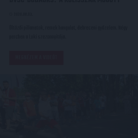
DVSC-BUDAÖRS
A KULISSZÁK MÖGÖTT
2020.08.03.
Öltözői pillanatok, remek hangulat, debreceni győzelem. Négy
percben a Loki szezonnyitója.
MEGNÉZEM A VIDEÓT