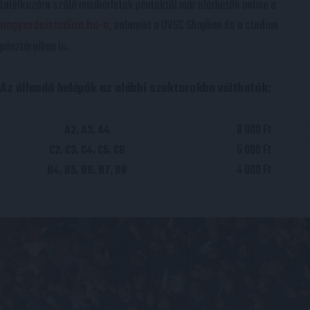
találkozóra szóló minibérletek péntektől már elérhetők online a
nagyerdeistadion.hu-n
, valamint a DVSC Shopban és a stadion
pénztáraiban is.
Az állandó belépők az alábbi szektorokba
válthatók:
8 000 Ft
A2, A3, A4
5 000 Ft
C2, C3, C4, C5, C6
4 000 Ft
B4, B5, B6, B7, B8