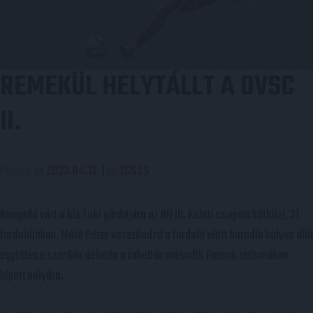
REMEKÜL HELYTÁLLT A DVSC
II.
Posted on
2023.04.12.
|
by
TCSZS
Rangadó várt a kis Loki gárdájára az NB III. Keleti csoport hétközi, 31.
fordulójában. Máté Péter vezetőedző a forduló előtt hatodik helyen álló
együttese szerdán délután a tabellán második Putnok otthonában
lépett pályára.