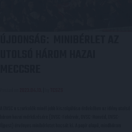
ÚJDONSÁG
MINIBÉRLET AZ
:
UTOLSÓ HÁROM HAZAI
MECCSRE
Posted on
2023.04.13.
|
by
TCSZS
A DVSC a szurkolók minél jobb kiszolgálása érdekében az idény utolsó
három hazai mérkőzésére (DVSC-Fehérvár, DVSC-Honvéd, DVSC-
Újpest) érvényes minibérletet bocsát ki. A papír alapú, mindhárom