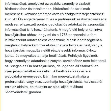
információkat, amelyeket az eszköz személyre szabott
hirdetésekhez és tartalomhoz, hirdetések és tartalmak
méréséhez, közönségmérésekhez és szolgáltatásfejlesztéshez
küld.
Az Ön engedélyével mi és a partnereink eszközleolvasásos
módszerrel szerzett pontos geolokációs adatokat és azonosítási
információkat is felhasználhatunk. A megfelelő helyre kattintva
hozzájárulhat ahhoz, hogy mi és a 1733 partnereink a fent
leírtak szerint adatkezelést végezzünk. Másik lehetőségként a
megfelelő helyre kattintva elutasíthatja a hozzájárulást, vagy a
hozzájárulás megadása előtt részletesebb információkhoz
juthat, és megváltoztathatja beállításait.
Felhívjuk figyelmét,
hogy személyes adatainak bizonyos kezeléséhez nem feltétlenül
szükséges az Ön hozzájárulása, de jogában áll tiltakozni az
ilyen jellegű adatkezelés ellen. A beállításai csak erre a
weboldalra érvényesek. Bármikor megváltoztathatja a
preferenciáit, vagy visszavonhatja hozzájárulását, ha visszatér
erre az oldalra, és rákattint az oldal alján található
"Adatvédelem" gombra.