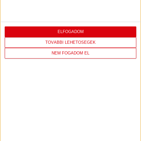
ELFOGADOM
TOVÁBBI LEHETŐSÉGEK
NEM FOGADOM EL
EMBERHÁTRÁNYBAN IS SIKER
:
MEZŐKÖVESD-DVSC 0-1
Posted on
2023.04.07.
|
by
TCSZS