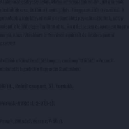
A találkozó esélyesei tehát inkább a házigazdák voltak, ám a mieink
rácáfoltak erre, és Batai Tamás góljával megszerezték a vezetést. A
putnokiak aztán közvetlenül a szünet előtt egyenlíteni tudtak, sőt, a
második félidő elején fordítottak is, ám a debreceni csapat nem hagyta
magát, Kócs-Washburn Endre révén egalizált és értékes pontot
szerzett.
A mieink a következő játéknapon, vasárnap 13 órától a Vasas II.
alakulatát fogadják a Nagyerdei Stadionban.
NB III., Keleti csoport, 31. forduló.
Putnok-DVSC II. 2-2 (1-1).
Putnok, 200 néző. Vezette: Práth D.