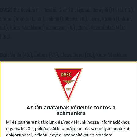
DVSC II.:
Kovács P. – Tordai, Szabó K., Lipcsei, Hornyák (Füzfői, 86.),
Sárosi (Takács B., 59.), Fábián (Bökönyi, 70.), Sipos, Kozma (Doktor,
59.), Kócs-Washburn (Tovmasyan, 70.) , Batai. Vezetőedző: Máté
Péter.
Gól:
Vajda (43.), Galacs (47.), illetve Batai (26.), Kócs-Washburn
(69.).
Az Ön adatainak védelme fontos a
számunkra
Mi és partnereink tárolunk és/vagy férünk hozzá információkhoz
egy eszközön, például sütik formájában, és személyes adatokat
dolgozunk fel, például egyedi azonosítókat és standard