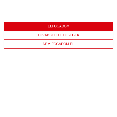
Az oldalon található írott és képi anyagok csak a forrás megjelölésével, internetes
felhasználás esetén élő hivatkozás elhelyezésével (forrás: dvsc.hu) használhatóak fel.
ELFOGADOM
TOVÁBBI LEHETŐSÉGEK
NEM FOGADOM EL