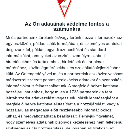
Az Ön adatainak védelme fontos a
számunkra
Mi és partnereink tárolunk és/vagy férünk hozzá információkhoz
egy eszközön, például sütik formájában, és személyes adatokat
dolgozunk fel, például egyedi azonosítókat és standard
információkat, amelyeket az eszköz személyre szabott
PAKSI FC
hirdetésekhez és tartalomhoz, hirdetések és tartalmak
méréséhez, közönségmérésekhez és szolgáltatásfejlesztéshez
küld.
Az Ön engedélyével mi és a partnereink eszközleolvasásos
módszerrel szerzett pontos geolokációs adatokat és azonosítási
információkat is felhasználhatunk. A megfelelő helyre kattintva
hozzájárulhat ahhoz, hogy mi és a 1733 partnereink a fent
leírtak szerint adatkezelést végezzünk. Másik lehetőségként a
megfelelő helyre kattintva elutasíthatja a hozzájárulást, vagy a
hozzájárulás megadása előtt részletesebb információkhoz
juthat, és megváltoztathatja beállításait.
Felhívjuk figyelmét,
hogy személyes adatainak bizonyos kezeléséhez nem feltétlenül
szükséges az Ön hozzájárulása, de jogában áll tiltakozni az