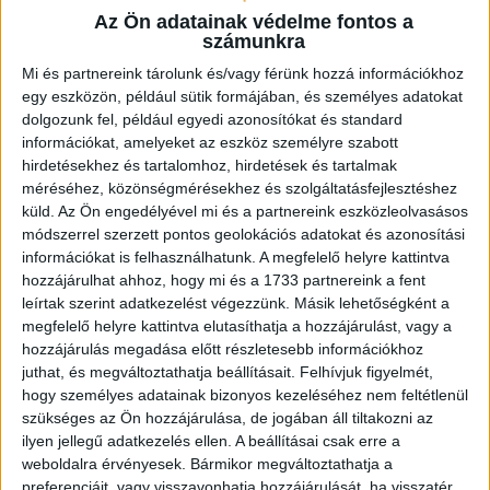
pályára léphettem tétmeccsen, hiszen majdnem négy hónapot kellett
Az Ön adatainak védelme fontos a
kihagynom. Az is pozitívum, hogy egy ilyen erős ellenfél ellen
számunkra
játszhattam […]
Mi és partnereink tárolunk és/vagy férünk hozzá információkhoz
egy eszközön, például sütik formájában, és személyes adatokat
Bővebben →
dolgozunk fel, például egyedi azonosítókat és standard
információkat, amelyeket az eszköz személyre szabott
hirdetésekhez és tartalomhoz, hirdetések és tartalmak
SZURKOLÓI INFORMÁCIÓK A DVSC-NYÍREGYHÁZA
méréséhez, közönségmérésekhez és szolgáltatásfejlesztéshez
RANGADÓRA
küld.
Az Ön engedélyével mi és a partnereink eszközleolvasásos
A DVSC az OTP Bank Liga 3. fordulójában az ősi rivális Nyíregyházát
módszerrel szerzett pontos geolokációs adatokat és azonosítási
fogadja augusztus 9-én, vasárnap 17.30-kor a Nagyerdei Stadionban.
információkat is felhasználhatunk. A megfelelő helyre kattintva
hozzájárulhat ahhoz, hogy mi és a 1733 partnereink a fent
Nagy az érdeklődés, a találkozóra megvásárolhatók a jegyek online, a
leírtak szerint adatkezelést végezzünk. Másik lehetőségként a
www.nagyerdeistadion.hu oldalon, illetve személyesen a stadion
megfelelő helyre kattintva elutasíthatja a hozzájárulást, vagy a
pénztáraiban (nyitva hétköznap 10 és 18, szombaton 10 és 15 óra között,
hozzájárulás megadása előtt részletesebb információkhoz
juthat, és megváltoztathatja beállításait.
Felhívjuk figyelmét,
vasárnap 10 órától). A DVSC Store vasárnap 12 […]
hogy személyes adatainak bizonyos kezeléséhez nem feltétlenül
szükséges az Ön hozzájárulása, de jogában áll tiltakozni az
Bővebben →
ilyen jellegű adatkezelés ellen. A beállításai csak erre a
weboldalra érvényesek. Bármikor megváltoztathatja a
:
preferenciáit, vagy visszavonhatja hozzájárulását, ha visszatér