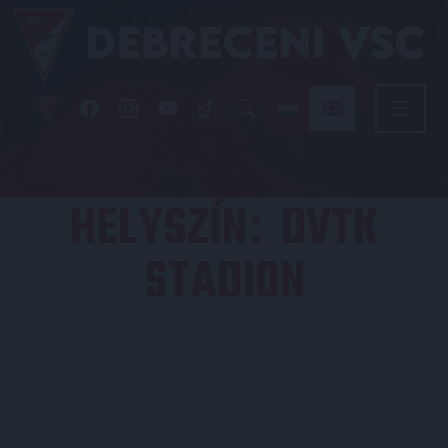
HELYSZÍN
DVTK
:
STADION