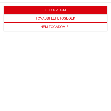
ELFOGADOM
TOVÁBBI LEHETŐSÉGEK
NEM FOGADOM EL
DVSC
NYÍREGYHÁZA
SPARTACUS
OTP BANK LIGA 3. FORDULÓ
2026.08.09. - 17:30
Nagyerdei Stadion
JEGYVÁSÁRLÁS