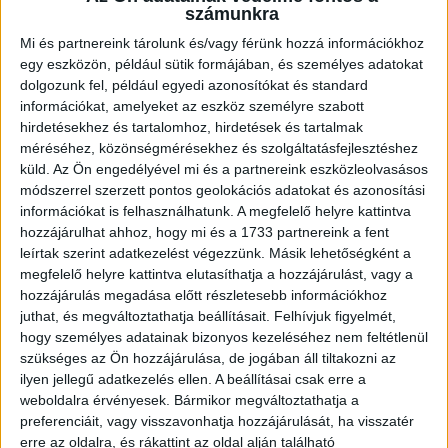
számunkra
Mi és partnereink tárolunk és/vagy férünk hozzá információkhoz
MAGYAR KUPA NEGYEDDÖNTŐ,
egy eszközön, például sütik formájában, és személyes adatokat
dolgozunk fel, például egyedi azonosítókat és standard
információkat, amelyeket az eszköz személyre szabott
ELSŐ MÉRKŐZÉS
hirdetésekhez és tartalomhoz, hirdetések és tartalmak
méréséhez, közönségmérésekhez és szolgáltatásfejlesztéshez
küld.
Az Ön engedélyével mi és a partnereink eszközleolvasásos
módszerrel szerzett pontos geolokációs adatokat és azonosítási
SOPRONI LIGA 6. FORDULÓ
információkat is felhasználhatunk. A megfelelő helyre kattintva
hozzájárulhat ahhoz, hogy mi és a 1733 partnereink a fent
leírtak szerint adatkezelést végezzünk. Másik lehetőségként a
LIGAKUPA ELŐDÖNTŐ
megfelelő helyre kattintva elutasíthatja a hozzájárulást, vagy a
hozzájárulás megadása előtt részletesebb információkhoz
juthat, és megváltoztathatja beállításait.
Felhívjuk figyelmét,
hogy személyes adatainak bizonyos kezeléséhez nem feltétlenül
ARANY ÁSZOK LIGA 26.
szükséges az Ön hozzájárulása, de jogában áll tiltakozni az
ilyen jellegű adatkezelés ellen. A beállításai csak erre a
weboldalra érvényesek. Bármikor megváltoztathatja a
FORDULÓ
preferenciáit, vagy visszavonhatja hozzájárulását, ha visszatér
erre az oldalra, és rákattint az oldal alján található