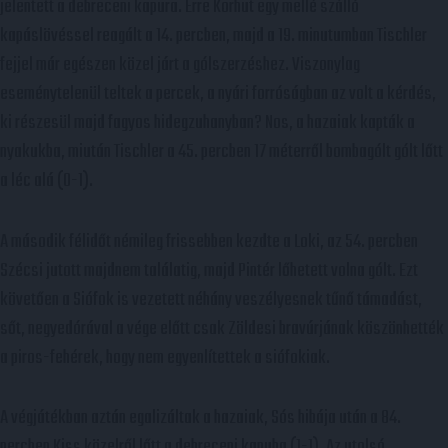
jelentett a debreceni kapura. Erre Korhut egy mellé szálló
kapáslövéssel reagált a 14. percben, majd a 19. minutumban Tischler
fejjel már egészen közel járt a gólszerzéshez. Viszonylag
eseménytelenül teltek a percek, a nyári forróságban az volt a kérdés,
ki részesül majd fagyos hidegzuhanyban? Nos, a hazaiak kapták a
nyakukba, miután Tischler a 45. percben 17 méterről bombagólt gólt lőtt
a léc alá (0-1).
A második félidőt némileg frissebben kezdte a Loki, az 54. percben
Szécsi jutott majdnem találatig, majd Pintér lőhetett volna gólt. Ezt
követően a Siófok is vezetett néhány veszélyesnek tűnő támadást,
sőt, negyedórával a vége előtt csak Zöldesi bravúrjának köszönhették
a piros-fehérek, hogy nem egyenlítettek a siófokiak.
A végjátékban aztán egalizáltak a hazaiak, Sós hibája után a 84.
percben Kiss közelről lőtt a debreceni kapuba (1-1). Az utolsó