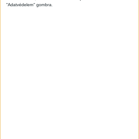
"Adatvédelem" gombra.
ARANY ÁSZOK LIGA 4.
FORDULÓ
BORSODI LIGA 30. FORDULÓ
BORSODI LIGA 20. FORDULÓ