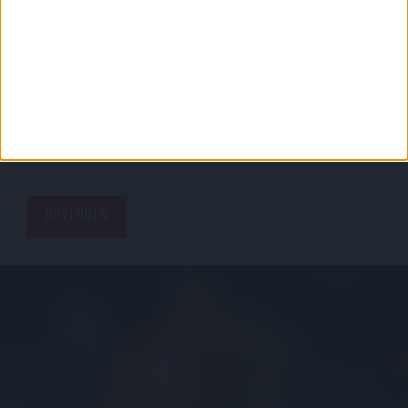
ARANY ÁSZOK LIGA 26. FORDULÓ
2004.05.01.
BŐVEBBEN