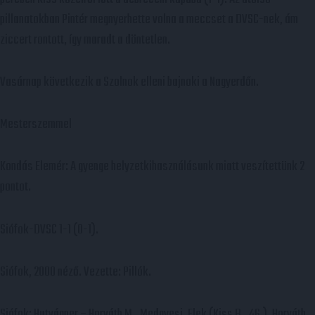
pillanatokban Pintér megnyerhette volna a meccset a DVSC-nek, ám
ziccert rontott, így maradt a döntetlen.
Vasárnap következik a Szolnok elleni bajnoki a Nagyerdőn.
Mesterszemmel
Kondás Elemér: A gyenge helyzetkihasználásunk miatt veszítettünk 2
pontot.
Siófok-DVSC 1-1 (0-1).
Siófok, 2000 néző. Vezette: Pillók.
Siófok: Hutvágner – Horváth M., Medgyesi, Elek (Kiss B., 46.), Horváth