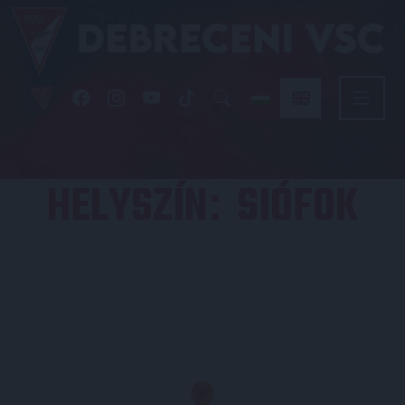
HELYSZÍN
SIÓFOK
: