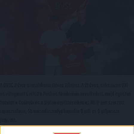
A DVSC 3 évre szerződtette Dénes Vilmost. A 21 éves, sokszoros U21-
es válogatott szélső a Puskás Akadémián nevelkedett, majd egészen
fiatalon a Csákvár és a Siófok együtteseiben az NB II-ben szerzett
tapasztalatot, 55 másodosztályú bajnokin 9 gólt és 9 gólpasszt
jegyzett.