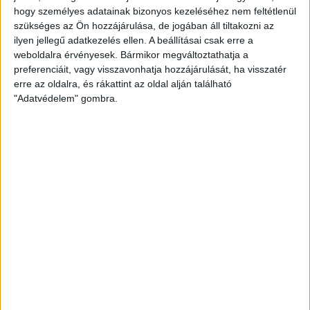
hogy személyes adatainak bizonyos kezeléséhez nem feltétlenül
szükséges az Ön hozzájárulása, de jogában áll tiltakozni az
ilyen jellegű adatkezelés ellen. A beállításai csak erre a
weboldalra érvényesek. Bármikor megváltoztathatja a
preferenciáit, vagy visszavonhatja hozzájárulását, ha visszatér
erre az oldalra, és rákattint az oldal alján található
"Adatvédelem" gombra.
KONFERENCIA LIGA
AMIT A
:
DVSC-FC COPENHAGEN
PÁRHARCRÓL TUDNI LEHET
Posted on
2026.07.31.
|
by
TCSZS