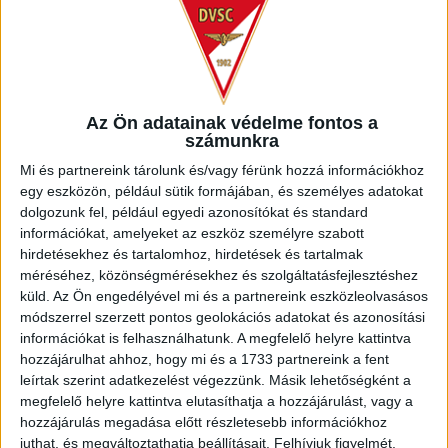
Az NB I-be a Zalaegerszeg csapatában robbant be, emlékezetes
gólokat szerzett, összességében 37 első osztályú találkozón 6
találatot és 7 gólpasszt ért el. 2025-ben szerződtette a belga KV
Kortrijk, amellyel az utóbbi idényben kivívta a feljutást Jupiler Pro
Az Ön adatainak védelme fontos a
League-be, vagyis az első osztályba. Új játékosunk 21 mérkőzésen
számunkra
lépett pályára Belgiumban, egy gólja mellett 3 gólpasszal segítette
Mi és partnereink tárolunk és/vagy férünk hozzá információkhoz
csapatát. Dénes Vilmos érkezésével tehát tovább erősödött a DVSC
egy eszközön, például sütik formájában, és személyes adatokat
támadószekciója.
dolgozunk fel, például egyedi azonosítókat és standard
információkat, amelyeket az eszköz személyre szabott
hirdetésekhez és tartalomhoz, hirdetések és tartalmak
Üdv a Lokiban!
méréséhez, közönségmérésekhez és szolgáltatásfejlesztéshez
küld.
Az Ön engedélyével mi és a partnereink eszközleolvasásos
módszerrel szerzett pontos geolokációs adatokat és azonosítási
információkat is felhasználhatunk. A megfelelő helyre kattintva
hozzájárulhat ahhoz, hogy mi és a 1733 partnereink a fent
leírtak szerint adatkezelést végezzünk. Másik lehetőségként a
megfelelő helyre kattintva elutasíthatja a hozzájárulást, vagy a
hozzájárulás megadása előtt részletesebb információkhoz
juthat, és megváltoztathatja beállításait.
Felhívjuk figyelmét,