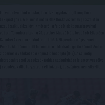
Fel volt adva tehát a lecke, de a DVSC igyekezett jól reagálni a
bekapott gólra. A 18. minutumban Blaz Boskovic remek passza után
Dzsudzsák Balázs lőtt 17 méterről, a felcsútiak kapusa bravúrral
védett. Támadott a Loki, a 20. percben Macsó Máté beadását követően
Szendrei Ákos nem sokkal fejelt fölé. A 29. percben mégis ismét a
Puskás Akadémia talált be, miután a jobb alsóba gurító Németh András
ziccerben a védőket és a kapust is becsapta (0-2). A szünetig
debreceni részről Dzsudzsák Balázs szabadrúgása jelentett veszélyt
(a vendégek több helyzetet is elhibáztak), de szépíteni nem sikerült.