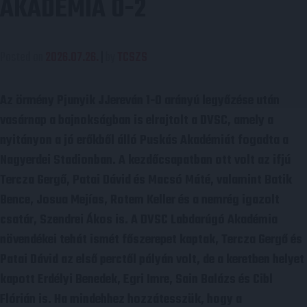
AKADÉMIA 0-2
Posted on
2026.07.26.
|
by
TCSZS
Az örmény Pjunyik JJereván 1-0 arányú legyőzése után
vasárnap a bajnokságban is elrajtolt a DVSC, amely a
nyitányon a jó erőkből álló Puskás Akadémiát fogadta a
Nagyerdei Stadionban. A kezdőcsapatban ott volt az ifjú
Tercza Gergő, Patai Dávid és Macsó Máté, valamint Batik
Bence, Josua Mejías, Rotem Keller és a nemrég igazolt
csatár, Szendrei Ákos is. A DVSC Labdarúgó Akadémia
növendékei tehát ismét főszerepet kaptak, Tercza Gergő és
Patai Dávid az első perctől pályán volt, de a keretben helyet
kapott Erdélyi Benedek, Egri Imre, Sain Balázs és Cibl
Flórián is. Ha mindehhez hozzátesszük, hogy a