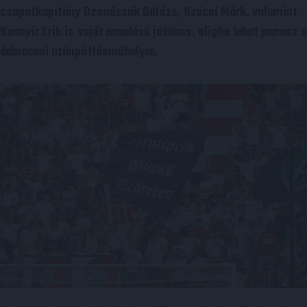
csapatkapitány Dzsudzsák Balázs, Szécsi Márk, valamint
Kusnyir Erik is saját nevelésű játékos, aligha lehet panasz a
debreceni utánpótlásműhelyre.