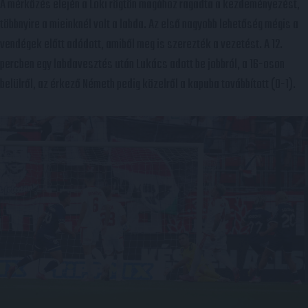
A mérkőzés elején a Loki rögtön magához ragadta a kezdeményezést,
többnyire a mieinknél volt a labda. Az első nagyobb lehetőség mégis a
vendégek előtt adódott, amiből meg is szerezték a vezetést. A 12.
percben egy labdavesztés után Lukács adott be jobbról, a 16-oson
belülről, az érkező Németh pedig közelről a kapuba továbbított (0-1).