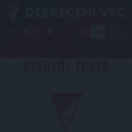
SZERZŐ
TCSZS
: