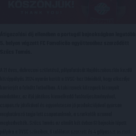
Átigazolási díj ellenében a portugál bajnokságban legutóbb
5. helyen végzett FC Famalicão együtteséhez szerződött
Szűcs Tamás.
A 21 éves, debreceni születésű, pályafutását Hajdúszoboszlón kezdő
középpályás 2024 nyarán került a DVSC-hez Dániából, hogy elkezdje
karrierjét a felnőtt futballban. A Loki remek közegnek bizonyult
mindehhez, az ifjú játékos kiemelkedő futóteljesítményével,
csupaszív játékával és egyenletesen jó produkciójával gyorsan
meghatározó tagja lett csapatunknak, a szurkolók azonnal
megkedvelték. Szűcs Tamás az elmúlt két évben 61 bajnokin lépett
pályára a DVSC színeiben, 6 találatot szerzett és 4 gólpasszt osztott