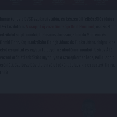
Immár teljes a DVSC szakmai stábja, és készen áll felkészülés június
17-i kezdetére.
A csapat új vezetőedzője Gert Remmel
, asszisztens
edzőként segíti munkáját Rasmus Jansson, Ednardo Monterio és
Dombi Tibor. Kapusedzőként Balogh János és Tuska János dolgozik az
első csapattal és egyben felügyeli az akadémiai munkát, Száraz Ádám
vezető erőnléti edzőként ugyanilyen a szerepkörben lesz, Pallai Zsolt
erőnléti, Szalóczy Dávid elemző edzőként dolgozik a csapatért. Hajrá,
Loki!