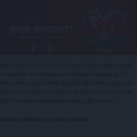
Idén év eleje óta kölcsönben az OFK Beograd együttesében szerepelt
Yacouba Silue. A szerb klub most élt vételi opciós jogával, így a 24
éves elefántcsontparti támadó átigazolási díj ellenében végleg az OFK
játékosa lett. Yacouba Silue 2024 nyarán érkezett a DVSC-hez, azóta
10 NB I-es bajnokin lépett pályára a Lokiban, 1 gólt szerzett.
Yacouba Siluénak sok sikert kívánunk!