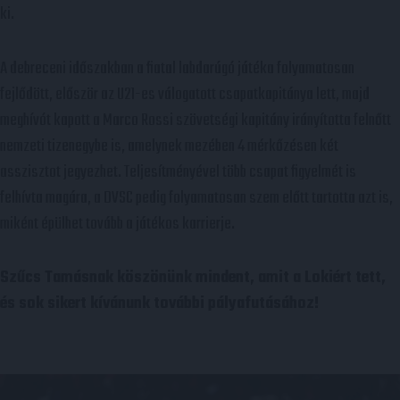
ki.
A debreceni időszakban a fiatal labdarúgó játéka folyamatosan
fejlődött, először az U21-es válogatott csapatkapitánya lett, majd
meghívót kapott a Marco Rossi szövetségi kapitány irányította felnőtt
nemzeti tizenegybe is, amelynek mezében 4 mérkőzésen két
asszisztot jegyezhet. Teljesítményével több csapat figyelmét is
felhívta magára, a DVSC pedig folyamatosan szem előtt tartotta azt is,
miként épülhet tovább a játékos karrierje.
Szűcs Tamásnak köszönünk mindent, amit a Lokiért tett,
és sok sikert kívánunk további pályafutásához!