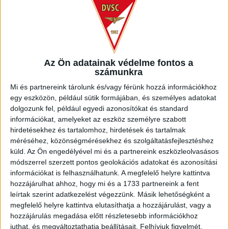
Az Ön adatainak védelme fontos a
számunkra
Mi és partnereink tárolunk és/vagy férünk hozzá információkhoz
egy eszközön, például sütik formájában, és személyes adatokat
dolgozunk fel, például egyedi azonosítókat és standard
információkat, amelyeket az eszköz személyre szabott
hirdetésekhez és tartalomhoz, hirdetések és tartalmak
méréséhez, közönségmérésekhez és szolgáltatásfejlesztéshez
küld.
Az Ön engedélyével mi és a partnereink eszközleolvasásos
módszerrel szerzett pontos geolokációs adatokat és azonosítási
információkat is felhasználhatunk. A megfelelő helyre kattintva
hozzájárulhat ahhoz, hogy mi és a 1733 partnereink a fent
Véget ért a 4 hetes pihenő, a DVSC megkezdi a felkészülést
leírtak szerint adatkezelést végezzünk. Másik lehetőségként a
a 2026/27-es idényre. A játékosokra szerdán és
megfelelő helyre kattintva elutasíthatja a hozzájárulást, vagy a
csütörtökön különböző felmérések, alapos tesztek és
hozzájárulás megadása előtt részletesebb információkhoz
juthat, és megváltoztathatja beállításait.
Felhívjuk figyelmét,