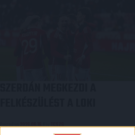
SZERDÁN MEGKEZDI A
FELKÉSZÜLÉST A LOKI
Posted on
2026.06.16.
|
by
TCSZS