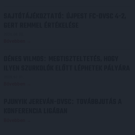
SAJTÓTÁJÉKOZTATÓ
ÚJPEST FC-DVSC 4-2,
:
GERT REMMEL ÉRTÉKELÉSE
2026.08.03.
Bővebben →
DÉNES VILMOS
MEGTISZTELTETÉS, HOGY
:
ILYEN SZURKOLÓK ELŐTT LÉPHETEK PÁLYÁRA
2026.07.31.
Bővebben →
PJUNYIK JEREVÁN-DVSC
TOVÁBBJUTÁS A
:
KONFERENCIA LIGÁBAN
Bővebben →