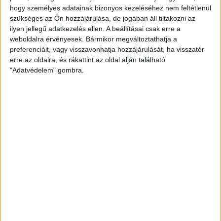
TC
hogy személyes adatainak bizonyos kezeléséhez nem feltétlenül
0
-
3
szükséges az Ön hozzájárulása, de jogában áll tiltakozni az
ilyen jellegű adatkezelés ellen. A beállításai csak erre a
weboldalra érvényesek. Bármikor megváltoztathatja a
preferenciáit, vagy visszavonhatja hozzájárulását, ha visszatér
erre az oldalra, és rákattint az oldal alján található
2015-08-22
OTP BANK LIGA 6.
MECCS
"Adatvédelem" gombra.
19:30
FORDULÓ
RÉSZLETEI
VIDEOTON
DVSC
1
-
0