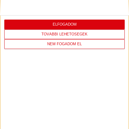
DVSC
PAKSI FC
ELFOGADOM
TOVÁBBI LEHETŐSÉGEK
2
-
0
NEM FOGADOM EL
2016-02-20
OTP BANK LIGA 21.
MECCS
14:30
FORDULÓ
RÉSZLETEI
ÚJPEST FC
DVSC