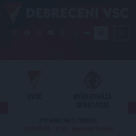
DVSC
NYÍREGYHÁZA
SPARTACUS
OTP BANK LIGA 3. FORDULÓ
2026.08.09. - 17
30
Nagyerdei Stadion
: