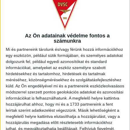
DIÓSGYŐR
DVSC
Az Ön adatainak védelme fontos a
0
-
2
számunkra
Mi és partnereink tárolunk és/vagy férünk hozzá információkhoz
egy eszközön, például sütik formájában, és személyes adatokat
dolgozunk fel, például egyedi azonosítókat és standard
2015-08-15
OTP BANK LIGA 5.
MECCS
információkat, amelyeket az eszköz személyre szabott
17:00
FORDULÓ
RÉSZLETEI
hirdetésekhez és tartalomhoz, hirdetések és tartalmak
méréséhez, közönségmérésekhez és szolgáltatásfejlesztéshez
küld.
Az Ön engedélyével mi és a partnereink eszközleolvasásos
módszerrel szerzett pontos geolokációs adatokat és azonosítási
információkat is felhasználhatunk. A megfelelő helyre kattintva
hozzájárulhat ahhoz, hogy mi és a 1733 partnereink a fent
leírtak szerint adatkezelést végezzünk. Másik lehetőségként a
megfelelő helyre kattintva elutasíthatja a hozzájárulást, vagy a
DVSC
FERENCVÁROSI
hozzájárulás megadása előtt részletesebb információkhoz
juthat, és megváltoztathatja beállításait.
Felhívjuk figyelmét,