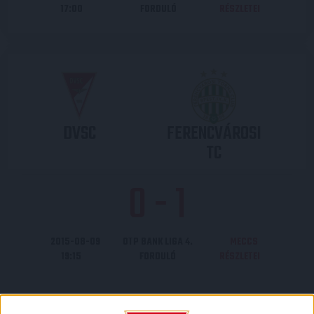
17:00
FORDULÓ
RÉSZLETEI
DVSC
FERENCVÁROSI
TC
0
-
1
2015-08-09
OTP BANK LIGA 4.
MECCS
19:15
FORDULÓ
RÉSZLETEI