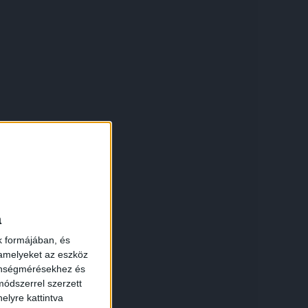
a
k formájában, és
 amelyeket az eszköz
zönségmérésekhez és
ódszerrel szerzett
elyre kattintva