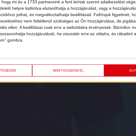
 hogy mi és a 1733 partnereink a fent leírtak szerint adatkezelést vég
elelő helyre kattintva elutasíthatja a hozzájárulást, vagy a hozzájárul
iókhoz juthat, és megváltoztathatja beállításait.
Felhívjuk figyelmét, 
ezeléséhez nem feltétlenül szükséges az Ön hozzájárulása, de jogában 
zelés ellen. A beállításai csak erre a weboldalra érvényesek. Bármikor m
isszavonhatja hozzájárulását, ha visszatér erre az oldalra, és rákattint a
lem" gombra.
ETŐSÉGEK
NEM FOGADOM EL
EL