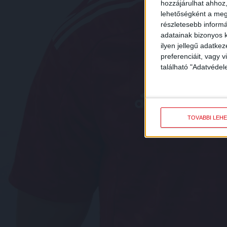
hozzájárulhat ahhoz,
lehetőségként a megf
részletesebb informác
adatainak bizonyos k
ilyen jellegű adatke
preferenciáit, vagy v
található "Adatvéde
TOVÁBBI LEH