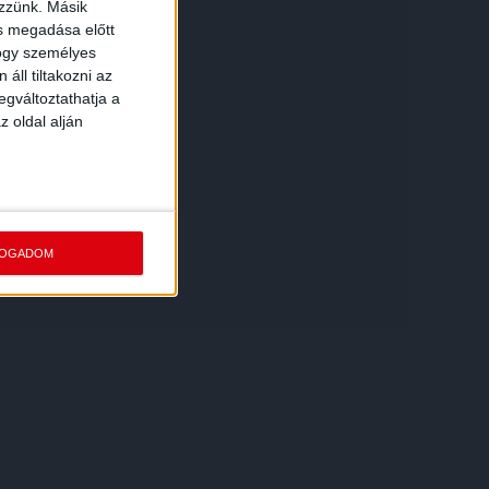
ezzünk. Másik
ás megadása előtt
hogy személyes
áll tiltakozni az
egváltoztathatja a
z oldal alján
FOGADOM