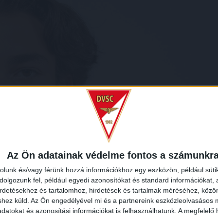
Az Ön adatainak védelme fontos a számunkr
rolunk és/vagy férünk hozzá információkhoz egy eszközön, például süti
olgozunk fel, például egyedi azonosítókat és standard információkat,
irdetésekhez és tartalomhoz, hirdetések és tartalmak méréséhez, kö
shez küld.
Az Ön engedélyével mi és a partnereink eszközleolvasásos m
datokat és azonosítási információkat is felhasználhatunk. A megfelelő h