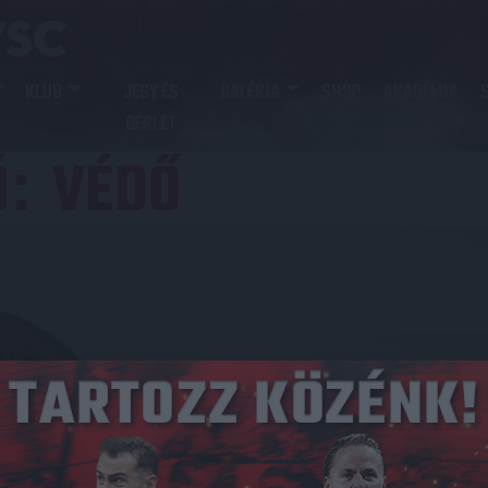
KLUB
JEGY ÉS
GALÉRIA
SHOP
AKADÉMIA
BÉRLET
Ó
VÉDŐ
: