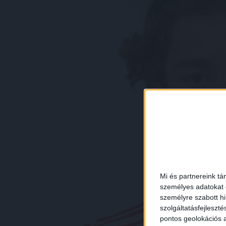
Mi és partnereink tá
személyes adatokat d
személyre szabott h
szolgáltatásfejleszté
pontos geolokációs a