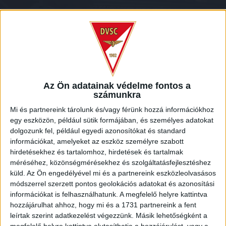
Az Ön adatainak védelme fontos a
számunkra
Mi és partnereink tárolunk és/vagy férünk hozzá információkhoz
egy eszközön, például sütik formájában, és személyes adatokat
KAPUFARÚGÓ-VERSENY AZ ÚJPEST ELLENI
dolgozunk fel, például egyedi azonosítókat és standard
MECCS SZÜNETÉBEN
információkat, amelyeket az eszköz személyre szabott
hirdetésekhez és tartalomhoz, hirdetések és tartalmak
méréséhez, közönségmérésekhez és szolgáltatásfejlesztéshez
2020.01.27.
küld.
Az Ön engedélyével mi és a partnereink eszközleolvasásos
módszerrel szerzett pontos geolokációs adatokat és azonosítási
Ügyességi játékra invitáltuk szurkolóinkat.
információkat is felhasználhatunk. A megfelelő helyre kattintva
hozzájárulhat ahhoz, hogy mi és a 1731 partnereink a fent
leírtak szerint adatkezelést végezzünk. Másik lehetőségként a
MEGNÉZEM A VIDEÓT
megfelelő helyre kattintva elutasíthatja a hozzájárulást, vagy a