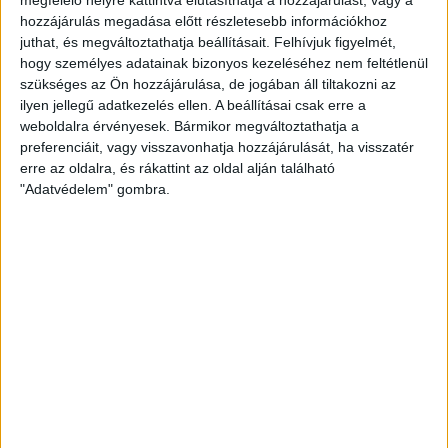
hozzájárulás megadása előtt részletesebb információkhoz
juthat, és megváltoztathatja beállításait.
Felhívjuk figyelmét,
hogy személyes adatainak bizonyos kezeléséhez nem feltétlenül
szükséges az Ön hozzájárulása, de jogában áll tiltakozni az
ilyen jellegű adatkezelés ellen. A beállításai csak erre a
weboldalra érvényesek. Bármikor megváltoztathatja a
preferenciáit, vagy visszavonhatja hozzájárulását, ha visszatér
erre az oldalra, és rákattint az oldal alján található
"Adatvédelem" gombra.
ÖSSZEFOGLALÓ
DVSC-ÚJPEST
:
2020.01.27.
Íme, a szezonnyitón aratott sikerünk helyzetei, góljai.