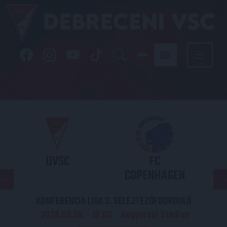
DVSC
FC
COPENHAGEN
KONFERENCIA LIGA 3. SELEJTEZŐFDORDULÓ
2026.08.06. - 19
00
Nagyerdei Stadion
: