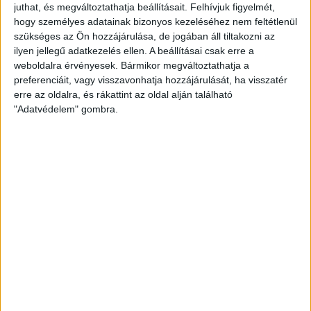
juthat, és megváltoztathatja beállításait.
Felhívjuk figyelmét,
hogy személyes adatainak bizonyos kezeléséhez nem feltétlenül
szükséges az Ön hozzájárulása, de jogában áll tiltakozni az
ilyen jellegű adatkezelés ellen. A beállításai csak erre a
weboldalra érvényesek. Bármikor megváltoztathatja a
preferenciáit, vagy visszavonhatja hozzájárulását, ha visszatér
erre az oldalra, és rákattint az oldal alján található
"Adatvédelem" gombra.
SAJTÓTÁJÉKOZTATÓ
DVSC-ZTE
:
2019.08.17.
Herczeg András és Dobos Barna értékelése.