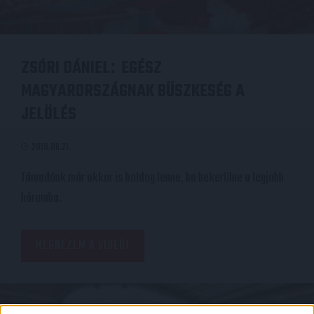
ZSÓRI DÁNIEL
EGÉSZ
:
MAGYARORSZÁGNAK BÜSZKESÉG A
JELÖLÉS
2019.08.21.
Támadónk már akkor is boldog lenne, ha bekerülne a legjobb
háromba.
MEGNÉZEM A VIDEÓT