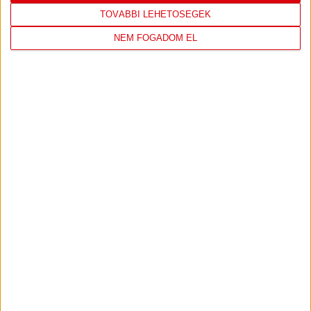
TOVÁBBI LEHETŐSÉGEK
NEM FOGADOM EL
A LOKI TV KÉRDEZ, A SZURKOLÓ
VÁLASZOL
DVSC-KISVÁRDA
:
2019.08.08.
A Debrecen Autóház dolgozóit kérdeztük az El-ről, a
kedvezményes jegyvásárlásról, és a Kisvárda elleni
bajnokiról.
MEGNÉZEM A VIDEÓT