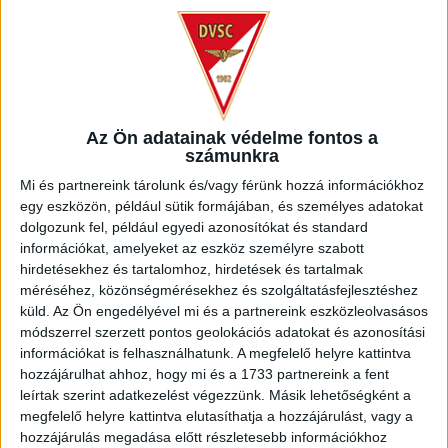
Az Ön adatainak védelme fontos a
számunkra
Mi és partnereink tárolunk és/vagy férünk hozzá információkhoz
egy eszközön, például sütik formájában, és személyes adatokat
dolgozunk fel, például egyedi azonosítókat és standard
ÖSSZEFOGLALÓ
DVSC-ZALAEGERSZEG
:
információkat, amelyeket az eszköz személyre szabott
hirdetésekhez és tartalomhoz, hirdetések és tartalmak
méréséhez, közönségmérésekhez és szolgáltatásfejlesztéshez
2019.08.19.
küld.
Az Ön engedélyével mi és a partnereink eszközleolvasásos
módszerrel szerzett pontos geolokációs adatokat és azonosítási
Az újonc elleni sikerünk helyzetei, öt gólja.
információkat is felhasználhatunk. A megfelelő helyre kattintva
hozzájárulhat ahhoz, hogy mi és a 1733 partnereink a fent
leírtak szerint adatkezelést végezzünk. Másik lehetőségként a
MEGNÉZEM A VIDEÓT
megfelelő helyre kattintva elutasíthatja a hozzájárulást, vagy a
hozzájárulás megadása előtt részletesebb információkhoz