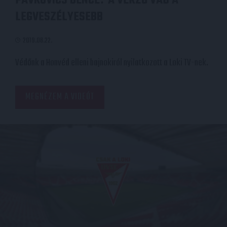
PÁVKOVICS BENCE
A VÉRZŐ VAD A
LEGVESZÉLYESEBB
2019.08.22.
Védőnk a Honvéd elleni bajnokiról nyilatkozott a Loki TV-nek.
MEGNÉZEM A VIDEÓT