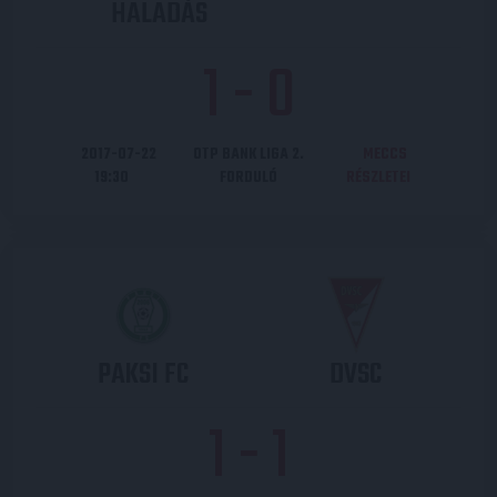
HALADÁS
1
-
0
2017-07-22
OTP BANK LIGA 2.
MECCS
19:30
FORDULÓ
RÉSZLETEI
PAKSI FC
DVSC
1
-
1