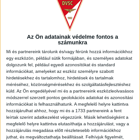
4
-
1
Az Ön adatainak védelme fontos a
2017-08-18
OTP BANK LIGA 6.
MECCS
számunkra
18:30
FORDULÓ
RÉSZLETEI
Mi és partnereink tárolunk és/vagy férünk hozzá információkhoz
egy eszközön, például sütik formájában, és személyes adatokat
dolgozunk fel, például egyedi azonosítókat és standard
információkat, amelyeket az eszköz személyre szabott
hirdetésekhez és tartalomhoz, hirdetések és tartalmak
méréséhez, közönségmérésekhez és szolgáltatásfejlesztéshez
küld.
Az Ön engedélyével mi és a partnereink eszközleolvasásos
KISPEST-
DVSC
módszerrel szerzett pontos geolokációs adatokat és azonosítási
információkat is felhasználhatunk. A megfelelő helyre kattintva
HONVÉD FC
hozzájárulhat ahhoz, hogy mi és a 1733 partnereink a fent
leírtak szerint adatkezelést végezzünk. Másik lehetőségként a
1
-
3
megfelelő helyre kattintva elutasíthatja a hozzájárulást, vagy a
hozzájárulás megadása előtt részletesebb információkhoz
juthat, és megváltoztathatja beállításait.
Felhívjuk figyelmét,