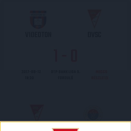
VIDEOTON
DVSC
1
-
0
2017-08-12
OTP BANK LIGA 5.
MECCS
19:30
FORDULÓ
RÉSZLETEI
DVSC
VASAS FC