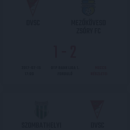
DVSC
MEZŐKÖVESD
ZSÓRY FC
1
-
2
2017-07-15
OTP BANK LIGA 1.
MECCS
17:00
FORDULÓ
RÉSZLETEI
SZOMBATHELYI
DVSC