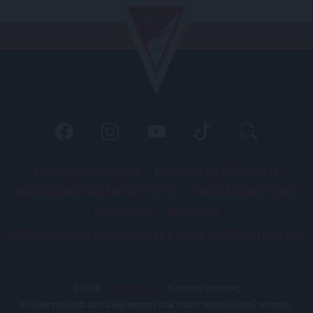
PÁLYARENDSZABÁLYOK
ADATKEZELÉSI TÁJÉKOZATÓ
JOGI ÉS FELHASZNÁLÁSI FELTÉTELEK
LEVÉL A SZERKESZTŐNEK
IMPRESSZUM
KAPCSOLAT
BELSŐ VISSZAÉLÉS-BEJELENTÉSI TÁJÉKOZTATÓ DVSC FUTBALL ZRT.
© 2026
DVSC Futball Zrt.
Minden jog fenntartva.
Az oldalon található írott és képi anyagok csak a forrás megjelölésével, internetes