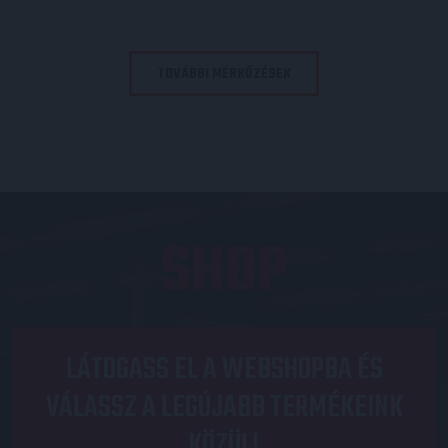
TOVÁBBI MÉRKŐZÉSEK
SHOP
LÁTOGASS EL A WEBSHOPBA ÉS
VÁLASSZ A LEGÚJABB TERMÉKEINK
KÖZÜL!