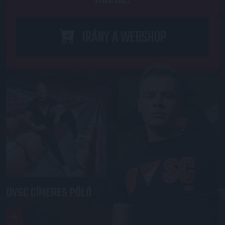
IRÁNY A WEBSHOP
DVSC CÍMERES PÓLÓ
DVSC KAPUCNIS
PULÓVER