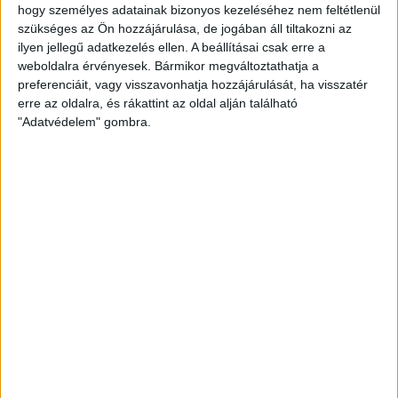
hogy személyes adatainak bizonyos kezeléséhez nem feltétlenül
2017-08-26
OTP BANK LIGA 7.
MECCS
szükséges az Ön hozzájárulása, de jogában áll tiltakozni az
19:30
FORDULÓ
RÉSZLETEI
ilyen jellegű adatkezelés ellen. A beállításai csak erre a
weboldalra érvényesek. Bármikor megváltoztathatja a
preferenciáit, vagy visszavonhatja hozzájárulását, ha visszatér
erre az oldalra, és rákattint az oldal alján található
"Adatvédelem" gombra.
DVSC
DIÓSGYŐR
3
-
1
2017-09-09
OTP BANK LIGA 8.
MECCS
17:00
FORDULÓ
RÉSZLETEI