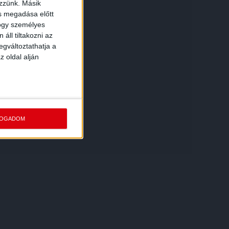
ezzünk. Másik
ás megadása előtt
hogy személyes
áll tiltakozni az
egváltoztathatja a
z oldal alján
FOGADOM