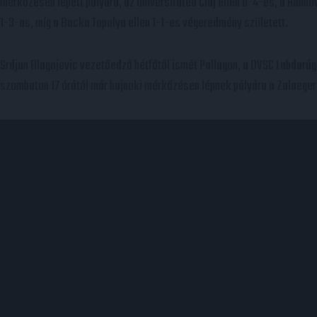
mérkőzésen lépett pályára, az Universitatea Cluj ellen 0-4-es, a Hannov
1-3-as, míg a Backa Topolya ellen 1-1-es végeredmény született.
Srdjan Blagojevic vezetőedző hétfőtől ismét Pallagon, a DVSC Labdarúg
szombaton 17 órától már bajnoki mérkőzésen lépnek pályára a Zalaeger