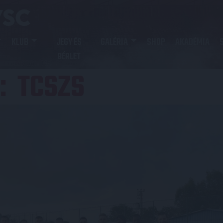
KLUB
JEGY ÉS
GALÉRIA
SHOP
AKADÉMIA
BÉRLET
TCSZS
: