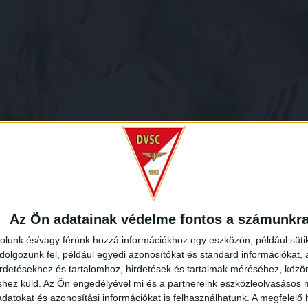
Az Ön adatainak védelme fontos a számunkr
rolunk és/vagy férünk hozzá információkhoz egy eszközön, például süti
olgozunk fel, például egyedi azonosítókat és standard információkat,
irdetésekhez és tartalomhoz, hirdetések és tartalmak méréséhez, kö
shez küld.
Az Ön engedélyével mi és a partnereink eszközleolvasásos m
datokat és azonosítási információkat is felhasználhatunk. A megfelelő h