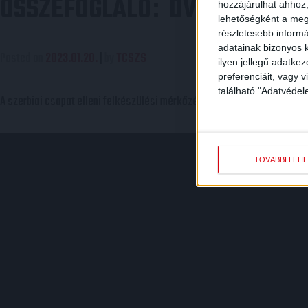
ÖSSZEFOGLALÓ
DVSC-TOPOLYA
:
hozzájárulhat ahhoz,
lehetőségként a megf
részletesebb informác
adatainak bizonyos k
Posted on
2023.01.20.
|
by
TCSZS
ilyen jellegű adatke
preferenciáit, vagy v
található "Adatvéde
A szerbiai csapat elleni felkészülési mérkőzés legérdekesebb jelenete
TOVÁBBI LEH