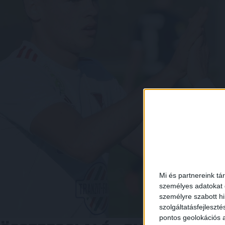
Mi és partnereink tá
személyes adatokat d
személyre szabott h
szolgáltatásfejleszté
pontos geolokációs a