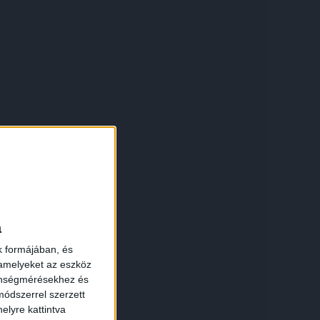
×
a
k formájában, és
 amelyeket az eszköz
zönségmérésekhez és
ódszerrel szerzett
elyre kattintva