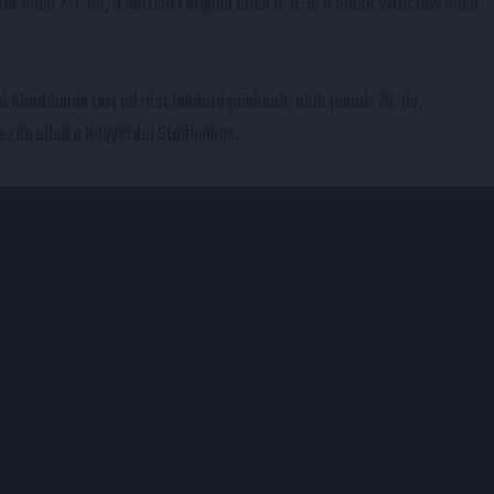
er ellen 2-1-es, a Neftchi Fergana ellen 0-0-s, a Slask Wroclaw ellen
ó Akadémián tart edzést labdarúgóinknak, akik január 28-án,
szeg ellen a Nagyerdei Stadionban.