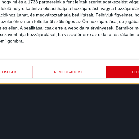
 1-1
 hogy mi és a 1733 partnereink a fent leírtak szerint adatkezelést vég
elelő helyre kattintva elutasíthatja a hozzájárulást, vagy a hozzájárul
iókhoz juthat, és megváltoztathatja beállításait.
Felhívjuk figyelmét, 
ezeléséhez nem feltétlenül szükséges az Ön hozzájárulása, de jogában 
zelés ellen. A beállításai csak erre a weboldalra érvényesek. Bármikor m
isszavonhatja hozzájárulását, ha visszatér erre az oldalra, és rákattint a
lem" gombra.
i.
ETŐSÉGEK
NEM FOGADOM EL
EL