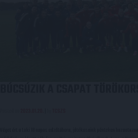
BÚCSÚZIK A CSAPAT TÖRÖKOR
Posted on
2023.01.20.
|
by
TCSZS
Véget ért a Loki 18 napos edzőtábora, játékosaink pénteken hazautazna