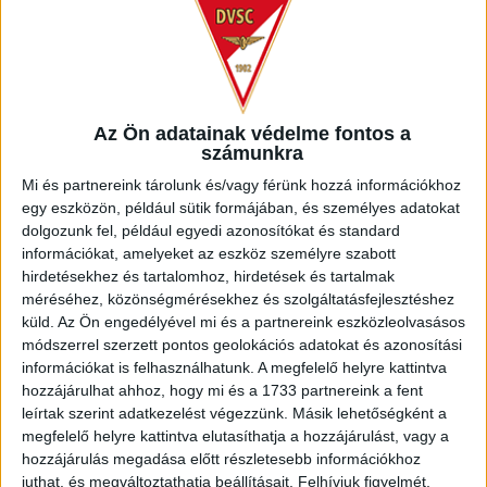
DVSC
FERENCVÁROSI
TC
Az Ön adatainak védelme fontos a
4
-
1
számunkra
Mi és partnereink tárolunk és/vagy férünk hozzá információkhoz
egy eszközön, például sütik formájában, és személyes adatokat
dolgozunk fel, például egyedi azonosítókat és standard
2013-08-25
OTP BANK LIGA 5.
MECCS
információkat, amelyeket az eszköz személyre szabott
14:30
FORDULÓ
RÉSZLETEI
hirdetésekhez és tartalomhoz, hirdetések és tartalmak
méréséhez, közönségmérésekhez és szolgáltatásfejlesztéshez
küld.
Az Ön engedélyével mi és a partnereink eszközleolvasásos
módszerrel szerzett pontos geolokációs adatokat és azonosítási
információkat is felhasználhatunk. A megfelelő helyre kattintva
hozzájárulhat ahhoz, hogy mi és a 1733 partnereink a fent
leírtak szerint adatkezelést végezzünk. Másik lehetőségként a
megfelelő helyre kattintva elutasíthatja a hozzájárulást, vagy a
PÉCSI MFC
DVSC
hozzájárulás megadása előtt részletesebb információkhoz
juthat, és megváltoztathatja beállításait.
Felhívjuk figyelmét,