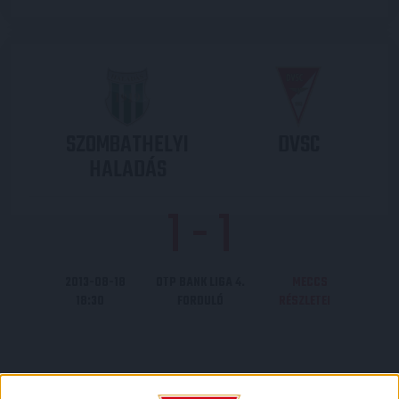
SZOMBATHELYI
DVSC
HALADÁS
1
-
1
2013-08-18
OTP BANK LIGA 4.
MECCS
18:30
FORDULÓ
RÉSZLETEI