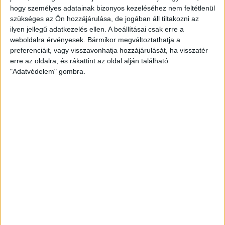
2
-
1
hogy személyes adatainak bizonyos kezeléséhez nem feltétlenül
szükséges az Ön hozzájárulása, de jogában áll tiltakozni az
ilyen jellegű adatkezelés ellen. A beállításai csak erre a
weboldalra érvényesek. Bármikor megváltoztathatja a
2013-09-01
OTP BANK LIGA 6.
MECCS
preferenciáit, vagy visszavonhatja hozzájárulását, ha visszatér
14:30
FORDULÓ
RÉSZLETEI
erre az oldalra, és rákattint az oldal alján található
"Adatvédelem" gombra.
DVSC
VIDEOTON
14
:
30
2013-09-15
OTP BANK LIGA 7.
MECCS
14:30
FORDULÓ
RÉSZLETEI