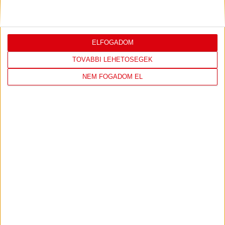
ELFOGADOM
DVSC
PÉCSI MFC
TOVÁBBI LEHETŐSÉGEK
1
-
0
NEM FOGADOM EL
2014-03-22
OTP BANK LIGA 21.
MECCS
13:00
FORDULÓ
RÉSZLETEI
VIDEOTON
DVSC