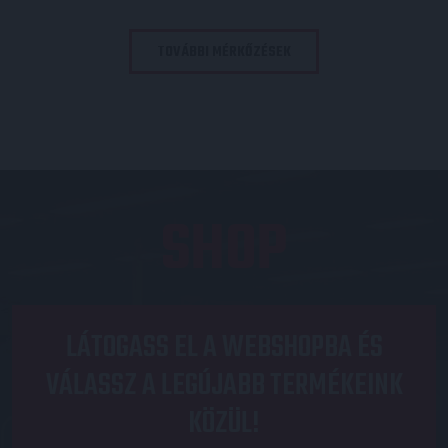
TOVÁBBI MÉRKŐZÉSEK
SHOP
LÁTOGASS EL A WEBSHOPBA ÉS
VÁLASSZ A LEGÚJABB TERMÉKEINK
KÖZÜL!