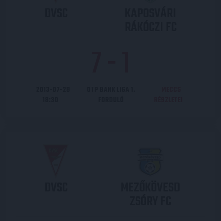
DVSC
KAPOSVÁRI
RÁKÓCZI FC
7
-
1
2013-07-28
OTP BANK LIGA 1.
MECCS
18:30
FORDULÓ
RÉSZLETEI
DVSC
MEZŐKÖVESD
ZSÓRY FC