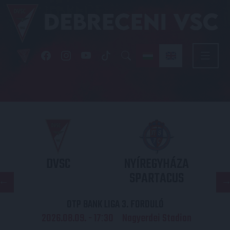
DVSC
NYÍREGYHÁZA
SPARTACUS
OTP BANK LIGA 3. FORDULÓ
2026.08.09. - 17
30
Nagyerdei Stadion
: